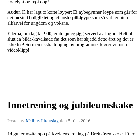
hodelykt og møt opp!
Audun K har lagt to korte løyper: Ei nybegynner-løype som går for
det meste i boligfeltet og ei puslespill-løype som så vidt er uten
allfarvei for ungdom og voksne.
Etterpå, om lag kl1900, er det julegløgg servert av Ingrid. Helt til
slutt en bilde-kavalkade fra det som har skjedd dette året og det er
ikke lite! Som en ekstra topping av programmet kjører vi noen
videoklipp!
Innetrening og jubileumskake
Postet av
Melhus Idrettslag
den
5. des 2016
14 gutter møtte opp på kveldens trening på Brekkåsen skole. Etter