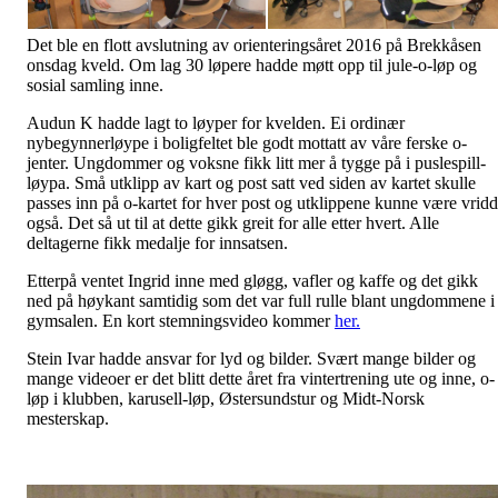
Det ble en flott avslutning av orienteringsåret 2016 på Brekkåsen
onsdag kveld. Om lag 30 løpere hadde møtt opp til jule-o-løp og
sosial samling inne.
Audun K hadde lagt to løyper for kvelden. Ei ordinær
nybegynnerløype i boligfeltet ble godt mottatt av våre ferske o-
jenter. Ungdommer og voksne fikk litt mer å tygge på i puslespill-
løypa. Små utklipp av kart og post satt ved siden av kartet skulle
passes inn på o-kartet for hver post og utklippene kunne være vridd
også. Det så ut til at dette gikk greit for alle etter hvert. Alle
deltagerne fikk medalje for innsatsen.
Etterpå ventet Ingrid inne med gløgg, vafler og kaffe og det gikk
ned på høykant samtidig som det var full rulle blant ungdommene i
gymsalen. En kort stemningsvideo kommer
her.
Stein Ivar hadde ansvar for lyd og bilder. Svært mange bilder og
mange videoer er det blitt dette året fra vintertrening ute og inne, o-
løp i klubben, karusell-løp, Østersundstur og Midt-Norsk
mesterskap.