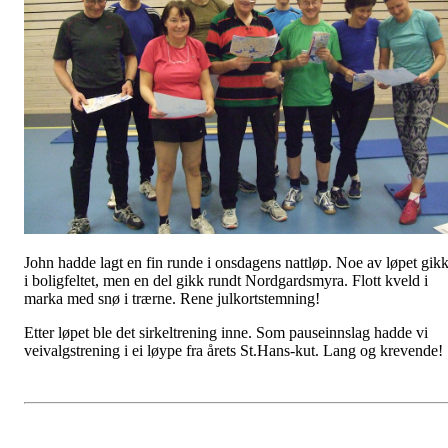
John hadde lagt en fin runde i onsdagens nattløp. Noe av løpet gik
i boligfeltet, men en del gikk rundt Nordgardsmyra. Flott kveld i
marka med snø i trærne. Rene julkortstemning!
Etter løpet ble det sirkeltrening inne. Som pauseinnslag hadde vi
veivalgstrening i ei løype fra årets St.Hans-kut. Lang og krevende!