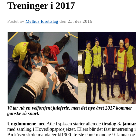
Treninger i 2017
Postet av
Melhus Idrettslag
den
23. des 2016
Vi tar nå en velfortjent juleferie, men det nye året 2017 kommer
ganske så snart.
Ungdommene
med Atle i spissen starter allerede
tirsdag 3. janua
med samling i Hovedløpsprosjektet. Ellers blir det fast innetrening i
Brekåsen skole mandager kl1900, første gang mandag 9. januar og