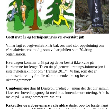
Godt nytt år og forhåpentligvis vel overstått jul!
Vi har lagt et begivenhetrikt år bak oss med stor oppslutning om
våre aktiviteter samtidig som vi har jubilert som 70-åring
organisasjon.
Hverdagen kommer brått på og det er best å ikke kvile på
laurbærene for lenge. Ta en titt på generell trenings-informasjon i
siste nyhetssak i fjor om "Trening 2017". Vi har, som det er
annonsert, trening for alle nå kommende uke og her er
ukeprogrammet:
Ungdommene
drar til Dragvoll tirsdag 3. januar der det blir samli
i kretsens hovedløpsprosjekt med bl.a. innendørsorientering. Atle h
meldt på 14 ungdommer fra Melhus.
Rekrutter og nybegynnere i alle aldre
starter opp for første gang