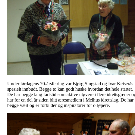
Under lørdagens 70-årsfeiring var Bjørg Singstad og Ivar Keiserås
spesielt innbudt. Begge to kan godt huske hvordan det hele startet.
De har begge lang fartstid som aktive utøvere i flere idrettsgrener o
har for en del år siden blitt æresmedlem i Melhus idrettslag. De har
begge vært og er forbilder og inspiratorer for o-løpere.