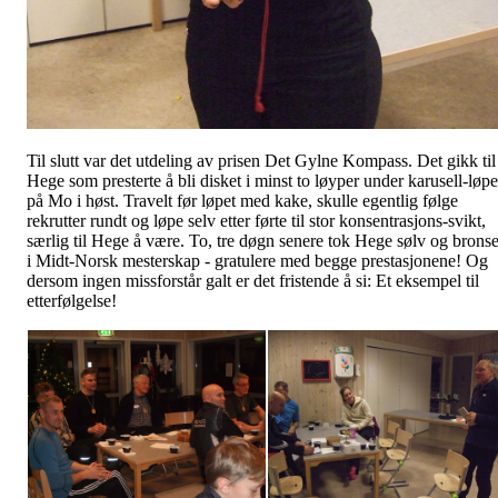
Til slutt var det utdeling av prisen Det Gylne Kompass. Det gikk til
Hege som presterte å bli disket i minst to løyper under karusell-løpe
på Mo i høst. Travelt før løpet med kake, skulle egentlig følge
rekrutter rundt og løpe selv etter førte til stor konsentrasjons-svikt,
særlig til Hege å være. To, tre døgn senere tok Hege sølv og brons
i Midt-Norsk mesterskap - gratulere med begge prestasjonene! Og
dersom ingen missforstår galt er det fristende å si: Et eksempel til
etterfølgelse!