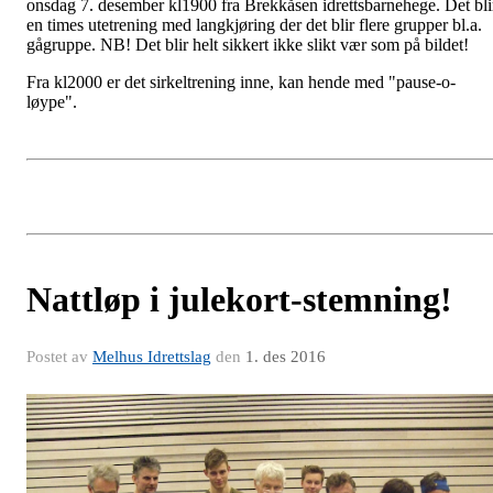
onsdag 7. desember kl1900 fra Brekkåsen idrettsbarnehege. Det bli
en times utetrening med langkjøring der det blir flere grupper bl.a.
gågruppe. NB! Det blir helt sikkert ikke slikt vær som på bildet!
Fra kl2000 er det sirkeltrening inne, kan hende med "pause-o-
løype".
Nattløp i julekort-stemning!
Postet av
Melhus Idrettslag
den
1. des 2016