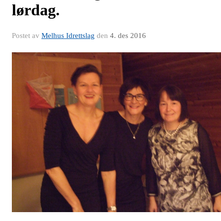
lørdag.
Postet av
Melhus Idrettslag
den
4. des 2016