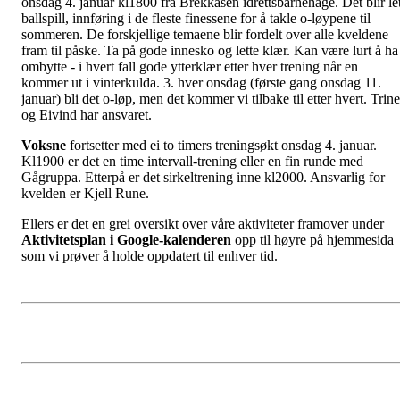
onsdag 4. januar kl1800 fra Brekkåsen idrettsbarnehage. Det blir let
ballspill, innføring i de fleste finessene for å takle o-løypene til
sommeren. De forskjellige temaene blir fordelt over alle kveldene
fram til påske. Ta på gode innesko og lette klær. Kan være lurt å ha
ombytte - i hvert fall gode ytterklær etter hver trening når en
kommer ut i vinterkulda. 3. hver onsdag (første gang onsdag 11.
januar) bli det o-løp, men det kommer vi tilbake til etter hvert. Trine
og Eivind har ansvaret.
Voksne
fortsetter med ei to timers treningsøkt onsdag 4. januar.
Kl1900 er det en time intervall-trening eller en fin runde med
Gågruppa. Etterpå er det sirkeltrening inne kl2000. Ansvarlig for
kvelden er Kjell Rune.
Ellers er det en grei oversikt over våre aktiviteter framover under
Aktivitetsplan i Google-kalenderen
opp til høyre på hjemmesida
som vi prøver å holde oppdatert til enhver tid.