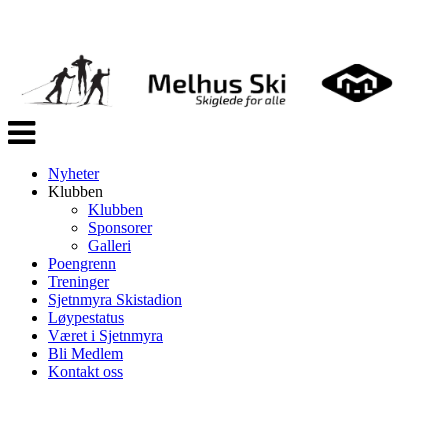
Veksle
navigasjon
Nyheter
Klubben
Klubben
Sponsorer
Galleri
Poengrenn
Treninger
Sjetnmyra Skistadion
Løypestatus
Været i Sjetnmyra
Bli Medlem
Kontakt oss