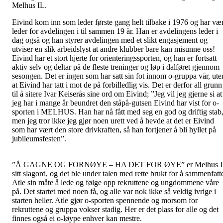
Melhus IL.
Eivind kom inn som leder første gang helt tilbake i 1976 og har vær
leder for avdelingen i til sammen 19 år. Han er avdelingens leder i
dag også og han styrer avdelingen med et slikt engasjement og
utviser en slik arbeidslyst at andre klubber bare kan misunne oss!
Eivind har et stort hjerte for orienteringssporten, og han er fortsatt
aktiv selv og deltar på de fleste treninger og løp i dalføret gjennom
sesongen. Det er ingen som har satt sin fot innom o-gruppa vår, ute
at Eivind har tatt i mot de på forbilledlig vis. Det er derfor all grunn
til å sitere Ivar Keiserås sine ord om Eivind; ”Jeg vil jeg gjerne si at
jeg har i mange år beundret den ståpå-gutsen Eivind har vist for o-
sporten i MELHUS. Han har nå fått med seg en god og driftig stab
men jeg tror ikke jeg gjør noen urett ved å hevde at det er Eivind
som har vært den store drivkraften, så han fortjener å bli hyllet på
jubileumsfesten”.
”Å GAGNE OG FORNØYE – HA DET FOR ØYE” er Melhus I
sitt slagord, og det ble under talen med rette brukt for å sammenfatt
Atle sin måte å lede og følge opp rekruttene og ungdommene våre
på. Det startet med noen få, og alle var nok ikke så veldig ivrige i
starten heller. Atle gjør o-sporten spennende og morsom for
rekruttene og gruppa vokser stadig. Her er det plass for alle og det
finnes også ei o-løype enhver kan mestre.