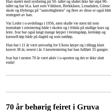
Han startet med synfaring på 50- tallet og sluttet ikke før utpå 90-
tallet og har bl.a. kart som Våttåsen, Brekkåsen, Lenadalen, Gimse
skole og Øyberga på "samvittigheten" og flere av disse er også blitt
rentegnet av han.
Var Leder i o-avdelinga i 1956, men skulle vie mest tid som
instruktør i orientering både i skolen og i fritida på utallige kurs og
leire. Ivar har også langt mange løyper i treningsløp, kretsløp og
karusell-løp både på dagtid og som nattløp.
Han har i 11 år vært ansvarlig for Ukens løype og i tillegg klart
kravet 38 år, senest i år. I turorientering har han fullført 35 ganger.
Ivar har i nesten 70 år vært aktiv i o-sporten og det er ikke slutt
enda!
70 år behørig feiret i Gruva