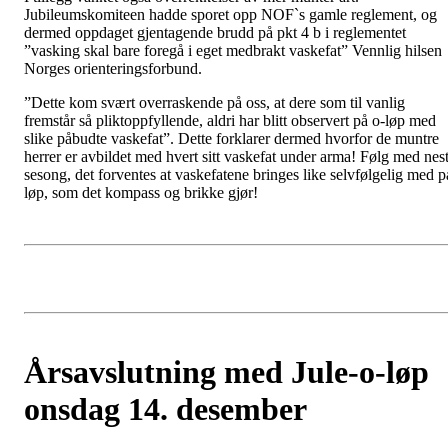
Jubileumskomiteen hadde sporet opp NOF`s gamle reglement, og
dermed oppdaget gjentagende brudd på pkt 4 b i reglementet
”vasking skal bare foregå i eget medbrakt vaskefat” Vennlig hilsen
Norges orienteringsforbund.
”Dette kom svært overraskende på oss, at dere som til vanlig
fremstår så pliktoppfyllende, aldri har blitt observert på o-løp med
slike påbudte vaskefat”. Dette forklarer dermed hvorfor de muntre
herrer er avbildet med hvert sitt vaskefat under arma! Følg med nes
sesong, det forventes at vaskefatene bringes like selvfølgelig med p
løp, som det kompass og brikke gjør!
Årsavslutning med Jule-o-løp
onsdag 14. desember