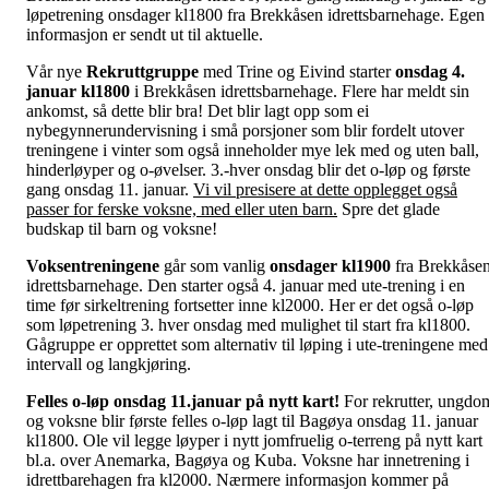
løpetrening onsdager kl1800 fra Brekkåsen idrettsbarnehage. Egen
informasjon er sendt ut til aktuelle.
Vår nye
Rekruttgruppe
med Trine og Eivind starter
onsdag
4.
januar kl1800
i Brekkåsen idrettsbarnehage. Flere har meldt sin
ankomst, så dette blir bra! Det blir lagt opp som ei
nybegynnerundervisning i små porsjoner som blir fordelt utover
treningene i vinter som også inneholder mye lek med og uten ball,
hinderløyper og o-øvelser. 3.-hver onsdag blir det o-løp og første
gang onsdag 11. januar.
Vi vil presisere at dette opplegget også
passer for ferske voksne, med eller uten barn.
Spre det glade
budskap til barn og voksne!
Voksentreningene
går som vanlig
onsdager kl1900
fra Brekkåse
idrettsbarnehage. Den starter også 4. januar med ute-trening i en
time før sirkeltrening fortsetter inne kl2000. Her er det også o-løp
som løpetrening 3. hver onsdag med mulighet til start fra kl1800.
Gågruppe er opprettet som alternativ til løping i ute-treningene med
intervall og langkjøring.
Felles o-løp onsdag 11.januar på nytt kart!
For rekrutter, ungdo
og voksne blir første felles o-løp lagt til Bagøya onsdag 11. januar
kl1800. Ole vil legge løyper i nytt jomfruelig o-terreng på nytt kart
bl.a. over Anemarka, Bagøya og Kuba. Voksne har innetrening i
idrettbarehagen fra kl2000. Nærmere informasjon kommer på