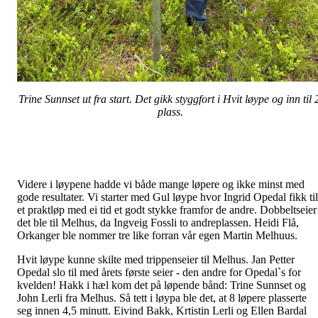
Trine Sunnset ut fra start. Det gikk styggfort i Hvit løype og inn til 
plass.
Videre i løypene hadde vi både mange løpere og ikke minst med
gode resultater. Vi starter med Gul løype hvor Ingrid Opedal fikk til
et praktløp med ei tid et godt stykke framfor de andre. Dobbeltseier
det ble til Melhus, da Ingveig Fossli to andreplassen. Heidi Flå,
Orkanger ble nommer tre like forran vår egen Martin Melhuus.
Hvit løype kunne skilte med trippenseier til Melhus. Jan Petter
Opedal slo til med årets første seier - den andre for Opedal`s for
kvelden! Hakk i hæl kom det på løpende bånd: Trine Sunnset og
John Lerli fra Melhus. Så tett i løypa ble det, at 8 løpere plasserte
seg innen 4,5 minutt. Eivind Bakk, Krtistin Lerli og Ellen Bardal