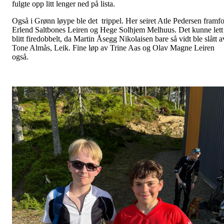
fulgte opp litt lenger ned på lista.
Også i Grønn løype ble det trippel. Her seiret Atle Pedersen framfo
Erlend Saltbones Leiren og Hege Solhjem Melhuus. Det kunne lett
blitt firedobbelt, da Martin Åsegg Nikolaisen bare så vidt ble slått a
Tone Almås, Leik. Fine løp av Trine Aas og Olav Magne Leiren
også.