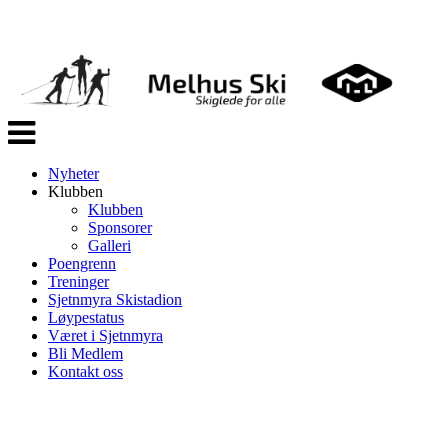
Veksle
navigasjon
Nyheter
Klubben
Klubben
Sponsorer
Galleri
Poengrenn
Treninger
Sjetnmyra Skistadion
Løypestatus
Været i Sjetnmyra
Bli Medlem
Kontakt oss