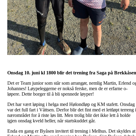
Onsdag 10. juni kl 1800 blir det trening fra Saga på Brekkåsen
Det er Team junior som står som arrangør, nemlig Martin, Erlend o
Johannes! Løypeleggerne er nokså ferske, men de er erfarne o-
løpere. Dette borger til å bli spennede løyper!
Det har vært løping i helga med Hølondløp og KM stafett. Onsdag
var det full fart i Våttsen. Derfor blir det fint med et lettløpt terreng 
nærområdet for å riste løs litt. Men trolig blir det ikke lett å holde
igjen onsdag kveld heller, når startskuddet går.
Enda en gang er Byåsen invitert til trening i Melhus. Det skyldes at