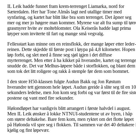
IL Leik hadde funnet fram krem-terrenget Liamarka, nord for
Sæterdalen. Her har Tone Almås lagt ned utallige timer med
synfaring, og kartet har blitt like bra som terrenget. Det åpner seg
mer og mer jo høgere man kommer. Myrene var alt fra sump til tørr
grasmyrer hvite av molteblomster. Ola Keiserås hadde lagt prima
løyper som inviterte til fart og mange små vegvalg.
Fellesstart kan minne om en reinsflokk, der mange løper etter leder-
reinen. Dette skjedde til første post i løypa på 4,8 kilometer. Hopen
løp forbi, og slet med å finne seg sjøl igjen i det diffuse
myrterrenget. Men etter å ha kikket på hverandre, kartet og terrenge
snudde de. Det var Melhus-løpere både i storflokken, og blant dem
som tok det litt roligere og rakk å stemple før dem som bommet.
I den store H50-klassen fulgte Audun Bakk og Jon Røstum
hverandre tett gjennom hele løpet. Audun greide å slite seg til en 10
sekunders ledelse, men Jon kom seg forbi og var først til de fire sist
postene og vant med fire sekunder.
Hølondløpet har vanligvis blitt arrangert i første halvdel i august.
Men IL Leik ønsker å lokke NTNUI-studentene ut av byen, i håp
om større deltakelse. Bare fem kom, men ryktet om det flotte løpet
på Hølonda vil spre seg i flokken. Til sammen var det 40 deltakere 
kjølig og fint løpevær.