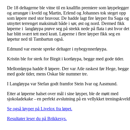
De 18 deltagerne ble vitne til en knallfin premiere som løypelegger
og arrangør i kveld og Martin, Erlend og Johannes tok steget opp
som løpere med stor bravour. De hadde lagt fire løyper fra Saga og
utnyttet terrenget maksimalt både i sør, øst og nord. Dermed fikk
løperne i langløypa prøve seg på strekk nede på flata i øst hvor det
har blitt svært tett med kratt. Løperne i flere løyper fikk seg en
løpetur ned til Tambartun også.
Edmund var eneste spreke deltager i nybegynnerløypa.
Kristin ble for sterk for Birgit i kortløypa, begge med gode tider.
Mellomløypa hadde 8 løpere. Der var Atle raskest før Hege, begge
med gode tider, mens Oskar ble nummer tre.
I Langløypa var Stefan godt framfor Stein Ivar og Aasmund.
Etter at løperne halset over mål i sine løyper, ble de møtt med
sjokoladekake - en perfekt avslutning på en vellykket treningskvel
Se også løyper på Livelox fra løpet.
Resultater leser du på Brikkesys.