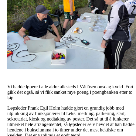
Vi hadde løpere i alle aldre allesteds i Våttåsen onsdag kveld. Fort
gikk det også, så vi fikk sanket mye poeng i poengbanken etter to
løp.
Løpsleder Frank Egil Holm hadde gjort en grundig jobb med
utplukking av funksjonærer til f.eks. merking, parkering, start,
sekretariat, kiosk og nedtaking av poster. Det så ut til å funkerer
utmerket hele arrangementet, så løpsleder selv hevdet at han hadde
hendene i bukselumma i to timer under det mest hektiske om
kvelden. Det er vanligvis et godt tegn!