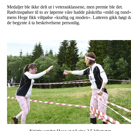
Medaljer ble ikke delt ut i veteranklassene, men premie ble det.
Rødvinspølser til to av løperne våre hadde påskrifta «mild og rund»
mens Hege fikk viltpølse «kraftig og moden». Latteren gikk høgt d
de begynte å ta beskrivelsene personlig.