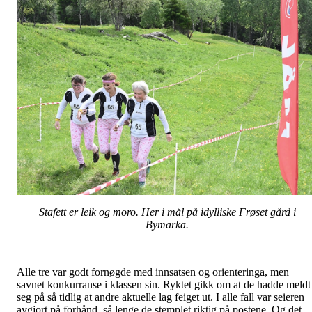
Stafett er leik og moro. Her i mål på idylliske Frøset gård i
Bymarka.
Alle tre var godt fornøgde med innsatsen og orienteringa, men
savnet konkurranse i klassen sin. Ryktet gikk om at de hadde meldt
seg på så tidlig at andre aktuelle lag feiget ut. I alle fall var seieren
avgjort på forhånd, så lenge de stemplet riktig på postene. Og det