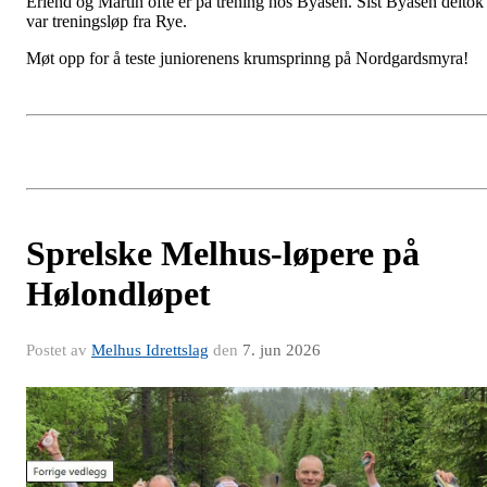
Erlend og Martin ofte er på trening hos Byåsen. Sist Byåsen deltok
var treningsløp fra Rye.
Møt opp for å teste juniorenens krumsprinng på Nordgardsmyra!
Sprelske Melhus-løpere på
Hølondløpet
Postet av
Melhus Idrettslag
den
7. jun 2026