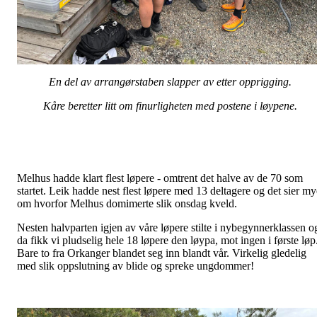
En del av arrangørstaben slapper av etter opprigging.
Kåre beretter litt om finurligheten med postene i løypene.
Melhus hadde klart flest løpere - omtrent det halve av de 70 som
startet. Leik hadde nest flest løpere med 13 deltagere og det sier my
om hvorfor Melhus domimerte slik onsdag kveld.
Nesten halvparten igjen av våre løpere stilte i nybegynnerklassen o
da fikk vi pludselig hele 18 løpere den løypa, mot ingen i første løp
Bare to fra Orkanger blandet seg inn blandt vår. Virkelig gledelig
med slik oppslutning av blide og spreke ungdommer!