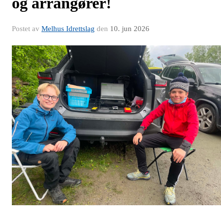
og arrangører!
Postet av
Melhus Idrettslag
den
10. jun 2026