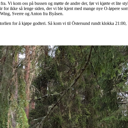
 fra. Vi kom oss på bussen og møtte de andre der, før vi kjørte et lite 
 for ikke så lenge siden, der vi ble kjent med mange nye O-løpere som v
 Wing, Sverre og Anton fra Byåsen.
torlien for å kjøpe godteri. Så kom vi til Östersund rundt klokka 21:0