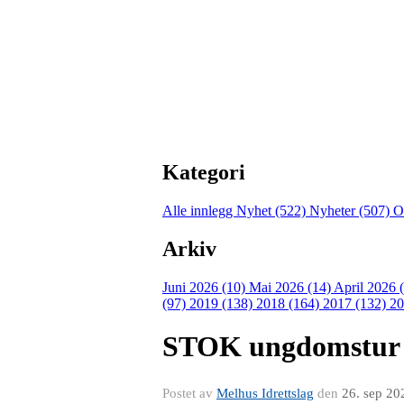
Kategori
Alle innlegg
Nyhet (522)
Nyheter (507)
O
Arkiv
Juni 2026 (10)
Mai 2026 (14)
April 2026 
(97)
2019 (138)
2018 (164)
2017 (132)
20
STOK ungdomstur t
Postet av
Melhus Idrettslag
den
26. sep 20