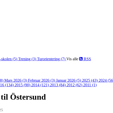
-skolen (5)
Trening (3)
Turorientering (7)
Vis alle
RSS
(8)
Mars 2026 (3)
Februar 2026 (3)
Januar 2026 (5)
2025 (43)
2024 (5
16 (134)
2015 (90)
2014 (121)
2013 (84)
2012 (62)
2011 (1)
il Östersund
25