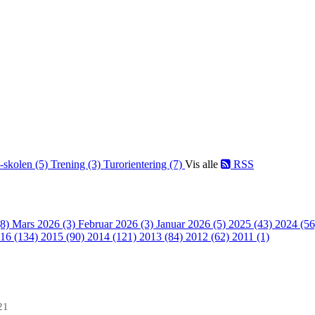
-skolen (5)
Trening (3)
Turorientering (7)
Vis alle
RSS
(8)
Mars 2026 (3)
Februar 2026 (3)
Januar 2026 (5)
2025 (43)
2024 (5
16 (134)
2015 (90)
2014 (121)
2013 (84)
2012 (62)
2011 (1)
21