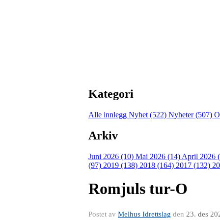
Kategori
Alle innlegg
Nyhet (522)
Nyheter (507)
O
Arkiv
Juni 2026 (10)
Mai 2026 (14)
April 2026 
(97)
2019 (138)
2018 (164)
2017 (132)
20
Romjuls tur-O
Postet av
Melhus Idrettslag
den
23. des 20