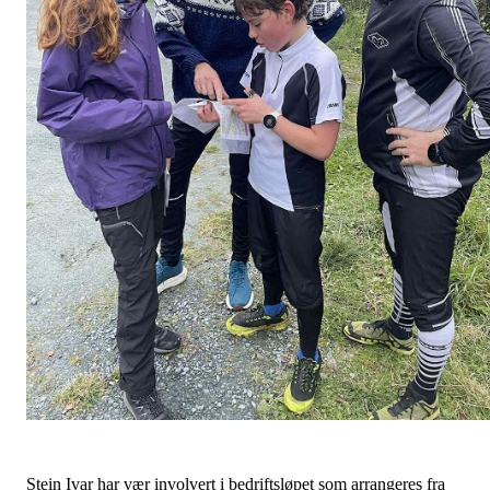
Stein Ivar har vær involvert i bedriftsløpet som arrangeres fra