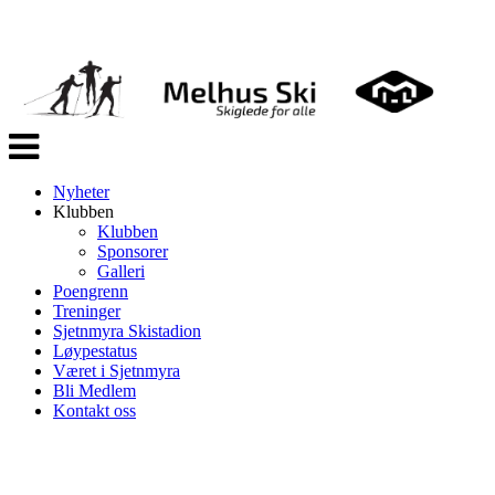
Veksle
navigasjon
Nyheter
Klubben
Klubben
Sponsorer
Galleri
Poengrenn
Treninger
Sjetnmyra Skistadion
Løypestatus
Været i Sjetnmyra
Bli Medlem
Kontakt oss