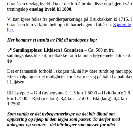
Granåsen tirsdag kveld. Da er det lurt å bruke disse opp igjen i vårt
treningsløp
onsdag kveld kl 1800.
Vi kan kjøre felles fra pendlerparkeringa på Brukbakken kl 1715. I
Granåsen kan vi kjøre helt opp til barnehagen i Litjåsen.
Kjørerute
her.
Her kommer et utsnitt av PM til tirsdagens løp:
📍 Samlingsplass: Litjåsen i Granåsen
– Ca. 500 m fra
samlingsplass til start, motbakke for å ta unna høydemeter før start
😄
Det er fantastisk forhold i skogen nå, så hiv dere rundt og møt opp.
Etter målgang er det muligheter for å varme seg på bål i Gapahuke
i Litjåsen.
🏃‍♂️ Løyper: – Gul (nybegynner): 1,5 km 1:5000 – Hvit (kort): 2,8
km 1:7500 – Rød (mellom): 3,4 km 1:7500 – Blå (lang): 4,4 km
1:7500
Som vanlig er det nybegynnerløype og det blir tilbud om
opplæring og hjelp til den løypa som passer. Ta derfor med
kollegaer og venner – det blir løyper som passer for alle!