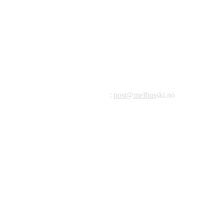
©2023 Melhus IL
Melhus Idrettslag avd Ski
Postadresse: Postboks 99, 7221 Melhus
E-post
:
post@melhus
ski.no
Org.nr.: 976 887 522