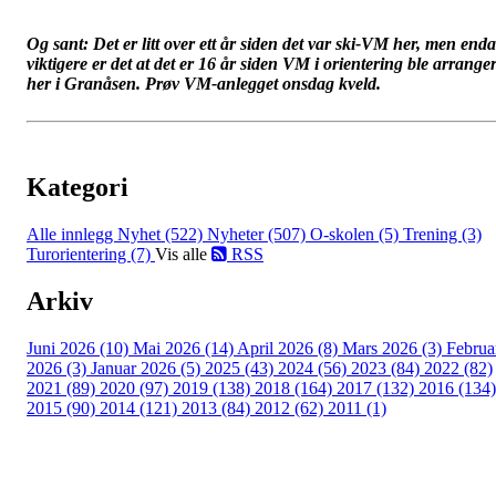
Og sant: Det er litt over ett år siden det var ski-VM her, men enda
viktigere er det at det er 16 år siden VM i orientering ble arranger
her i Granåsen. Prøv VM-anlegget onsdag kveld.
Kategori
Alle innlegg
Nyhet (522)
Nyheter (507)
O-skolen (5)
Trening (3)
Turorientering (7)
Vis alle
RSS
Arkiv
Juni 2026 (10)
Mai 2026 (14)
April 2026 (8)
Mars 2026 (3)
Februa
2026 (3)
Januar 2026 (5)
2025 (43)
2024 (56)
2023 (84)
2022 (82)
2021 (89)
2020 (97)
2019 (138)
2018 (164)
2017 (132)
2016 (134)
2015 (90)
2014 (121)
2013 (84)
2012 (62)
2011 (1)