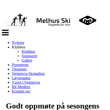
Veksle
navigasjon
Nyheter
Klubben
Klubben
Sponsorer
Galleri
Poengrenn
Treninger
Sjetnmyra Skistadion
Løypestatus
Været i Sjetnmyra
Bli Medlem
Kontakt oss
Godt oppmøte på sesongens