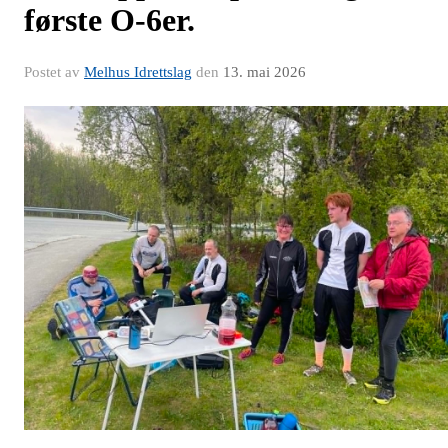
første O-6er.
Postet av
Melhus Idrettslag
den
13. mai 2026