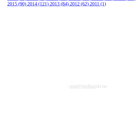
2015 (90)
2014 (121)
2013 (84)
2012 (62)
2011 (1)
©2023 Melhus IL
Melhus Idrettslag avd Ski
Postadresse: Postboks 99, 7221 Melhus
E-post
:
post@melhus
ski.no
Org.nr.: 976 887 522