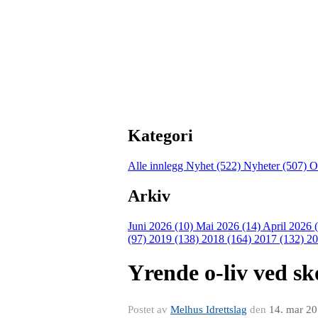
Kategori
Alle innlegg
Nyhet (522)
Nyheter (507)
O
Arkiv
Juni 2026 (10)
Mai 2026 (14)
April 2026 
(97)
2019 (138)
2018 (164)
2017 (132)
20
Yrende o-liv ved sk
Postet av
Melhus Idrettslag
den
14. mar 2