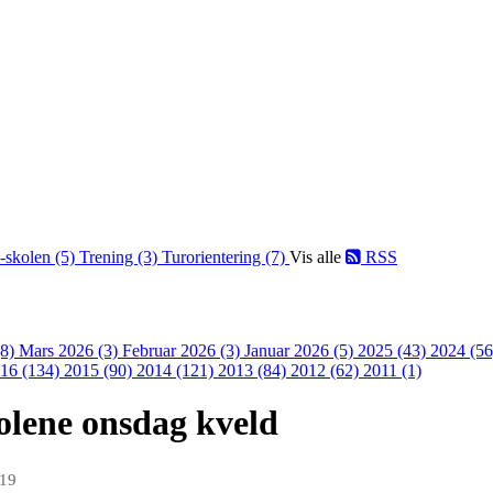
-skolen (5)
Trening (3)
Turorientering (7)
Vis alle
RSS
(8)
Mars 2026 (3)
Februar 2026 (3)
Januar 2026 (5)
2025 (43)
2024 (5
16 (134)
2015 (90)
2014 (121)
2013 (84)
2012 (62)
2011 (1)
olene onsdag kveld
019