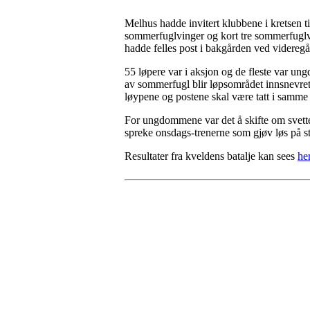
Melhus hadde invitert klubbene i kretsen t
sommerfuglvinger og kort tre sommerfugl
hadde felles post i bakgården ved videreg
55 løpere var i aksjon og de fleste var u
av sommerfugl blir løpsområdet innsnevret og
løypene og postene skal være tatt i samme
For ungdommene var det å skifte om svette k
spreke onsdags-trenerne som gjøv løs på sty
Resultater fra kveldens batalje kan sees
her
©2023 Melhus IL