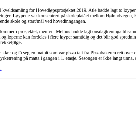
il kveldsamling for Hovedløpsprosjektet 2019. Atle hadde lagt to løyper
vinger. Løypene var konsentrert på skoleplatået mellom Hølondvegen,
ående skole og start/mål ved hovedinngangen.
ngdommer i prosjektet, men vi i Melhus hadde lagt onsdagtreninga til s
 løperne kan fordeles i flere løyper samtidig og det blir god spredning. 
 rekkefølge.
lær og få seg en matbit som var pizza tatt fra Pizzabakeren rett over elv
rketrening på matta i gangen i 1. etasje. Sesongen er ikke langt unna, s
.