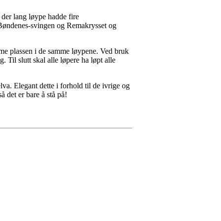
 der lang løype hadde fire
 Bøndenes-svingen og Remakrysset og
amme plassen i de samme løypene. Ved bruk
Til slutt skal alle løpere ha løpt alle
a. Elegant dette i forhold til de ivrige og
å det er bare å stå på!