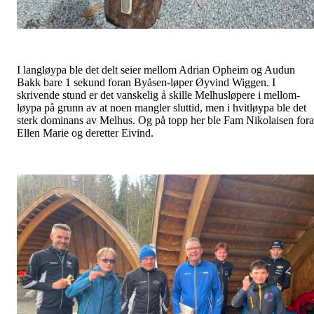
I langløypa ble det delt seier mellom Adrian Opheim og Audun
Bakk bare 1 sekund foran Byåsen-løper Øyvind Wiggen. I
skrivende stund er det vanskelig å skille Melhusløpere i mellom-
løypa på grunn av at noen mangler sluttid, men i hvitløypa ble det
sterk dominans av Melhus. Og på topp her ble Fam Nikolaisen for
Ellen Marie og deretter Eivind.