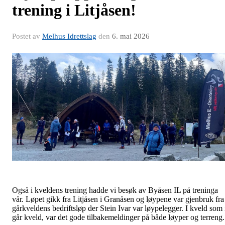
trening i Litjåsen!
Postet av
Melhus Idrettslag
den
6. mai 2026
Også i kveldens trening hadde vi besøk av Byåsen IL på treninga
vår. Løpet gikk fra Litjåsen i Granåsen og løypene var gjenbruk fra
gårkveldens bedriftsløp der Stein Ivar var løypelegger. I kveld som 
går kveld, var det gode tilbakemeldinger på både løyper og terren