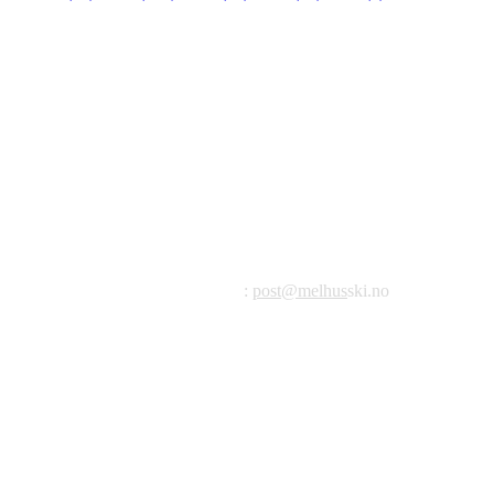
©2023 Melhus IL
Melhus Idrettslag avd Ski
Postadresse: Postboks 99, 7221 Melhus
E-post
:
post@melhus
ski.no
Org.nr.: 976 887 522