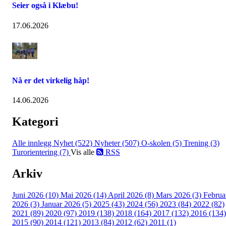
Seier også i Klæbu!
17.06.2026
Nå er det virkelig håp!
14.06.2026
Kategori
Alle innlegg
Nyhet (522)
Nyheter (507)
O-skolen (5)
Trening (3)
Turorientering (7)
Vis alle
RSS
Arkiv
Juni 2026 (10)
Mai 2026 (14)
April 2026 (8)
Mars 2026 (3)
Februa
2026 (3)
Januar 2026 (5)
2025 (43)
2024 (56)
2023 (84)
2022 (82)
2021 (89)
2020 (97)
2019 (138)
2018 (164)
2017 (132)
2016 (134)
2015 (90)
2014 (121)
2013 (84)
2012 (62)
2011 (1)