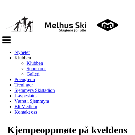
Veksle
navigasjon
Nyheter
Klubben
Klubben
Sponsorer
Galleri
Poengrenn
Treninger
Sjetnmyra Skistadion
Løypestatus
Været i Sjetnmyra
Bli Medlem
Kontakt oss
Kjempeoppmøte på kveldens