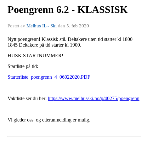
Poengrenn 6.2 - KLASSISK
Postet av
Melhus IL - Ski
den
5. feb 2020
Nytt poengrenn! Klassisk stil. Deltakere uten tid starter kl 1800-
1845 Deltakere på tid starter kl 1900.
HUSK STARTNUMMER!
Startliste på tid:
Starterliste_poengrenn_4_06022020.PDF
Vaktliste ser du her:
https://www.melhusski.no/p/40275/poengrenn
Vi gleder oss, og etteranmelding er mulig.