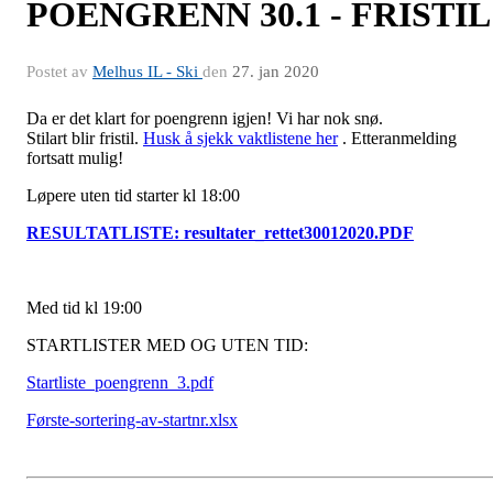
POENGRENN 30.1 - FRISTIL
Postet av
Melhus IL - Ski
den
27. jan 2020
Da er det klart for poengrenn igjen! Vi har nok snø.
Stilart blir fristil.
Husk å sjekk vaktlistene her
. Etteranmelding
fortsatt mulig!
Løpere uten tid starter kl 18:00
RESULTATLISTE: resultater_rettet30012020.PDF
Med tid kl 19:00
STARTLISTER MED OG UTEN TID:
Startliste_poengrenn_3.pdf
Første-sortering-av-startnr.xlsx