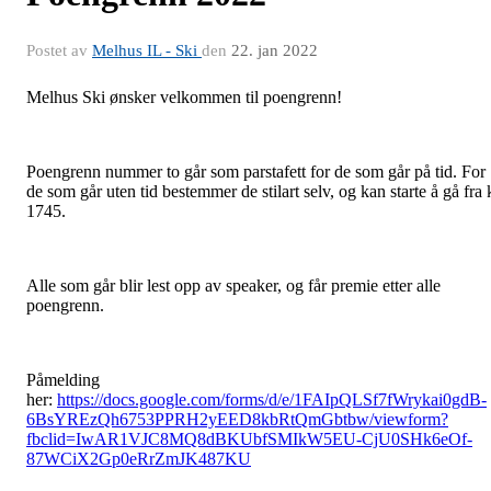
Postet av
Melhus IL - Ski
den
22. jan 2022
Melhus Ski ønsker velkommen til poengrenn!
Poengrenn nummer to går som parstafett for de som går på tid. For
de som går uten tid bestemmer de stilart selv, og kan starte å gå fra 
1745.
Alle som går blir lest opp av speaker, og får premie etter alle
poengrenn.
Påmelding
her:
https://docs.google.com/forms/d/e/1FAIpQLSf7fWrykai0gdB-
6BsYREzQh6753PPRH2yEED8kbRtQmGbtbw/viewform?
fbclid=IwAR1VJC8MQ8dBKUbfSMIkW5EU-CjU0SHk6eOf-
87WCiX2Gp0eRrZmJK487KU