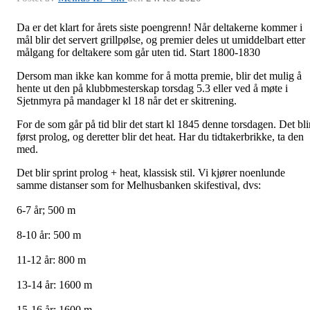
Da er det klart for årets siste poengrenn! Når deltakerne kommer i
mål blir det servert grillpølse, og premier deles ut umiddelbart etter
målgang for deltakere som går uten tid. Start 1800-1830
Dersom man ikke kan komme for å motta premie, blir det mulig å
hente ut den på klubbmesterskap torsdag 5.3 eller ved å møte i
Sjetnmyra på mandager kl 18 når det er skitrening.
For de som går på tid blir det start kl 1845 denne torsdagen. Det bli
først prolog, og deretter blir det heat. Har du tidtakerbrikke, ta den
med.
Det blir sprint prolog + heat, klassisk stil. Vi kjører noenlunde
samme distanser som for Melhusbanken skifestival, dvs:
6-7 år; 500 m
8-10 år: 500 m
11-12 år: 800 m
13-14 år: 1600 m
15-16 år: 1600 m