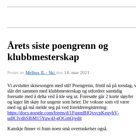
Årets siste poengrenn og
klubbmesterskap
Postet av
Melhus IL - Ski
den
14. mar 2021
Vi avslutter skisesongen med stil! Poengrenn, fristil nå på torsdag, v
slår det sammen med klubbmesterskap og utfordrer samtidig
foresatte med å delta ved å kle seg ut. Foresatte går 2 korte sløyfer
og lager litt skøy for ungene som heier. De voksne som vil være
med og gå må melde seg på ved foreldreregistrering:
https://docs.google.com/forms/d/1FqgmBfQxvcpKeqyhV-
udICIvdhSIbM15Yuw4J-gOGmQ/edit
Kanskje finner vi fram noen små overraskelser også.