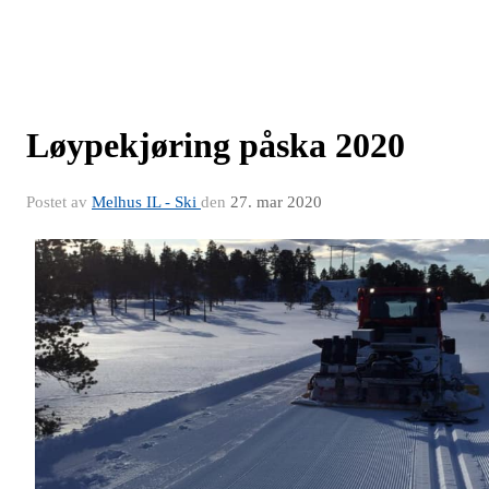
Løypekjøring påska 2020
Postet av
Melhus IL - Ski
den
27. mar 2020