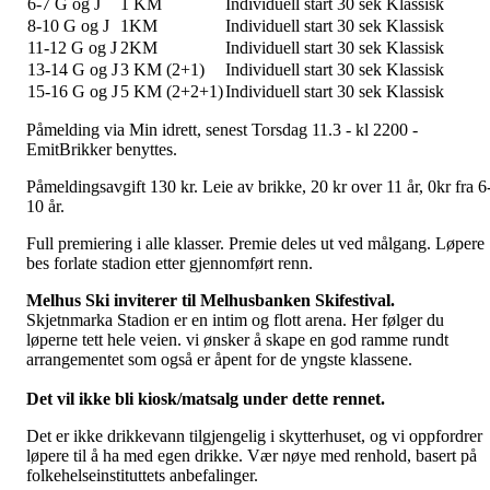
6-7 G og J
1 KM
Individuell start 30 sek Klassisk
8-10 G og J
1KM
Individuell start 30 sek Klassisk
11-12 G og J
2KM
Individuell start 30 sek Klassisk
13-14 G og J
3 KM (2+1)
Individuell start 30 sek Klassisk
15-16 G og J
5 KM (2+2+1)
Individuell start 30 sek Klassisk
Påmelding via Min idrett, senest Torsdag 11.3 - kl 2200 -
EmitBrikker benyttes.
Påmeldingsavgift 130 kr. Leie av brikke, 20 kr over 11 år, 0kr fra 6
10 år.
Full premiering i alle klasser. Premie deles ut ved målgang. Løpere
bes forlate stadion etter gjennomført renn.
Melhus Ski inviterer til Melhusbanken Skifestival.
Skjetnmarka Stadion er en intim og flott arena. Her følger du
løperne tett hele veien. vi ønsker å skape en god ramme rundt
arrangementet som også er åpent for de yngste klassene.
Det vil ikke bli kiosk/matsalg under dette rennet.
Det er ikke drikkevann tilgjengelig i skytterhuset, og vi oppfordrer
løpere til å ha med egen drikke. Vær nøye med renhold, basert på
folkehelseinstituttets anbefalinger.