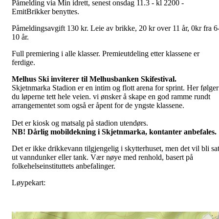
Påmelding via Min idrett, senest onsdag 11.3 - kl 2200 -
EmitBrikker benyttes.
Påmeldingsavgift 130 kr. Leie av brikke, 20 kr over 11 år, 0kr fra 6
10 år.
Full premiering i alle klasser. Premieutdeling etter klassene er
ferdige.
Melhus Ski inviterer til Melhusbanken Skifestival.
Skjetnmarka Stadion er en intim og flott arena for sprint. Her følger
du løperne tett hele veien. vi ønsker å skape en god ramme rundt
arrangementet som også er åpent for de yngste klassene.
Det er kiosk og matsalg på stadion utendørs.
NB! Dårlig mobildekning i Skjetnmarka, kontanter anbefales.
Det er ikke drikkevann tilgjengelig i skytterhuset, men det vil bli sat
ut vanndunker eller tank. Vær nøye med renhold, basert på
folkehelseinstituttets anbefalinger.
Løypekart: