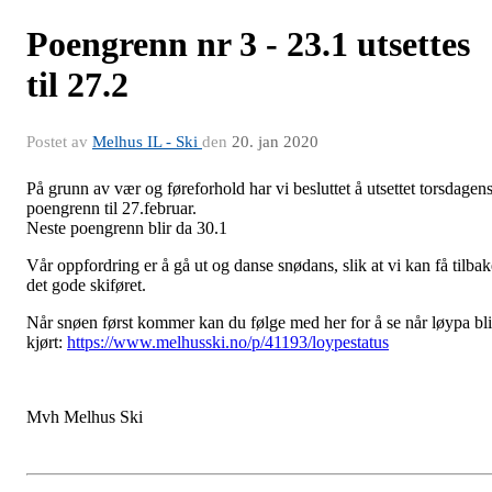
Poengrenn nr 3 - 23.1 utsettes
til 27.2
Postet av
Melhus IL - Ski
den
20. jan 2020
På grunn av vær og føreforhold har vi besluttet å utsettet torsdagen
poengrenn til 27.februar.
Neste poengrenn blir da 30.1
Vår oppfordring er å gå ut og danse snødans, slik at vi kan få tilbak
det gode skiføret.
Når snøen først kommer kan du følge med her for å se når løypa bli
kjørt:
https://www.melhusski.no/p/41193/loypestatus
Mvh Melhus Ski