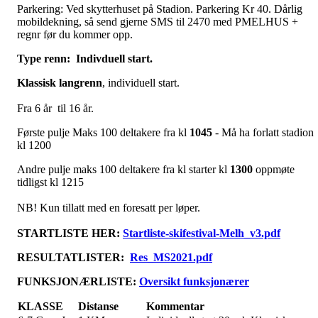
Parkering: Ved skytterhuset på Stadion. Parkering Kr 40. Dårlig
mobildekning, så send gjerne SMS til 2470 med PMELHUS +
regnr før du kommer opp.
Type renn: Indivduell start.
Klassisk
langrenn
, individuell start.
Fra 6 år til 16 år.
Første pulje Maks 100 deltakere fra kl
1045
- Må ha forlatt stadion
kl 1200
Andre pulje maks 100 deltakere fra kl starter kl
1300
oppmøte
tidligst kl 1215
NB! Kun tillatt med en foresatt per løper.
STARTLISTE HER:
Startliste-skifestival-Melh_v3.pdf
RESULTATLISTER:
Res_MS2021.pdf
FUNKSJONÆRLISTE:
Oversikt funksjonærer
KLASSE
Distanse
Kommentar