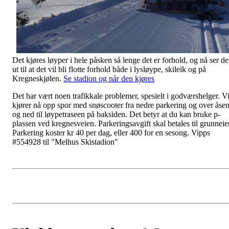
Det kjøres løyper i hele påsken så lenge det er forhold, og nå ser de
ut til at det vil bli flotte forhold både i lysløype, skileik og på
Kregneskjølen.
Se stadion og når den kjøres
Det har vært noen trafikkale problemer, spesielt i godværshelger. V
kjører nå opp spor med snøscooter fra nedre parkering og over åse
og ned til løypetraseen på baksiden. Det betyr at du kan bruke p-
plassen ved kregnesveien. Parkeringsavgift skal betales til grunneier
Parkering koster kr 40 per dag, eller 400 for en sesong. Vipps
#554928 til "Melhus Skistadion"