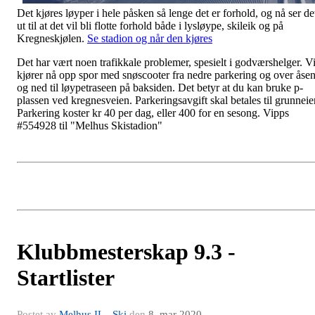
Det kjøres løyper i hele påsken så lenge det er forhold, og nå ser de
ut til at det vil bli flotte forhold både i lysløype, skileik og på
Kregneskjølen.
Se stadion og når den kjøres
Det har vært noen trafikkale problemer, spesielt i godværshelger. V
kjører nå opp spor med snøscooter fra nedre parkering og over åse
og ned til løypetraseen på baksiden. Det betyr at du kan bruke p-
plassen ved kregnesveien. Parkeringsavgift skal betales til grunneier
Parkering koster kr 40 per dag, eller 400 for en sesong. Vipps
#554928 til "Melhus Skistadion"
Klubbmesterskap 9.3 -
Startlister
Postet av
Melhus IL - Ski
den
8. mar 2020