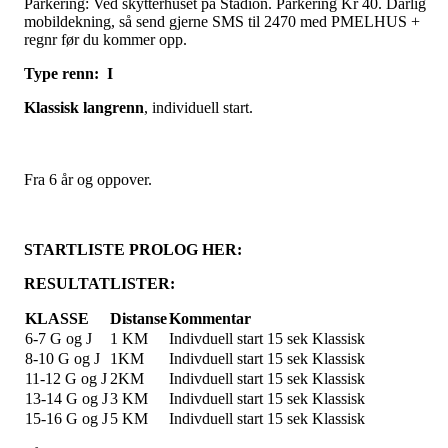
Parkering: Ved skytterhuset på Stadion. Parkering Kr 40. Dårlig
mobildekning, så send gjerne SMS til 2470 med PMELHUS +
regnr før du kommer opp.
Type renn: I
Klassisk
langrenn
, individuell start.
Fra 6 år og oppover.
STARTLISTE PROLOG HER:
RESULTATLISTER:
KLASSE
Distanse
Kommentar
6-7 G og J
1 KM
Indivduell start 15 sek Klassisk
8-10 G og J
1KM
Indivduell start 15 sek Klassisk
11-12 G og J
2KM
Indivduell start 15 sek Klassisk
13-14 G og J
3 KM
Indivduell start 15 sek Klassisk
15-16 G og J
5 KM
Indivduell start 15 sek Klassisk