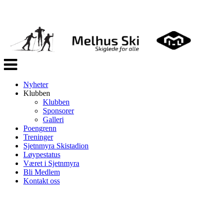
Veksle
navigasjon
Nyheter
Klubben
Klubben
Sponsorer
Galleri
Poengrenn
Treninger
Sjetnmyra Skistadion
Løypestatus
Været i Sjetnmyra
Bli Medlem
Kontakt oss