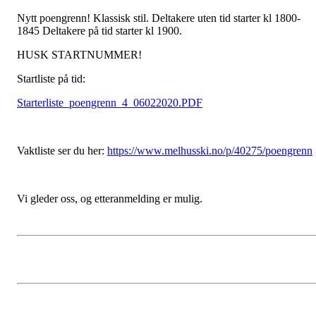
Nytt poengrenn! Klassisk stil. Deltakere uten tid starter kl 1800-
1845 Deltakere på tid starter kl 1900.
HUSK STARTNUMMER!
Startliste på tid:
Starterliste_poengrenn_4_06022020.PDF
Vaktliste ser du her:
https://www.melhusski.no/p/40275/poengrenn
Vi gleder oss, og etteranmelding er mulig.