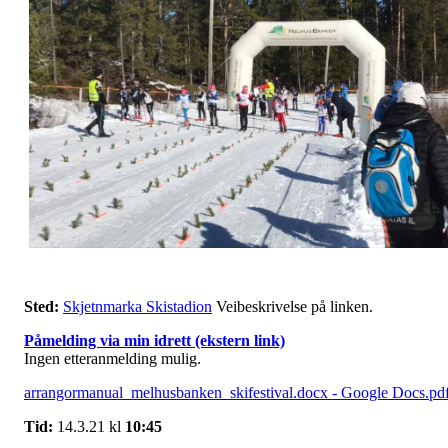
Sted:
Skjetnmarka Skistadion
Veibeskrivelse på linken.
Påmelding via min idrett (ekstern link)
Ingen etteranmelding mulig.
arrangormanual_melhusbanken_skifestival.docx - Google Docs.pd
Tid:
14.3.21 kl
10:45