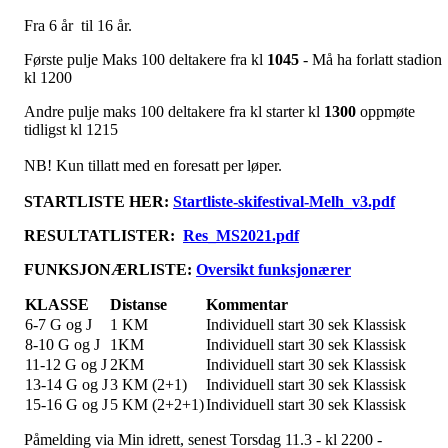
Fra 6 år til 16 år.
Første pulje Maks 100 deltakere fra kl
1045
- Må ha forlatt stadion
kl 1200
Andre pulje maks 100 deltakere fra kl starter kl
1300
oppmøte
tidligst kl 1215
NB! Kun tillatt med en foresatt per løper.
STARTLISTE HER:
Startliste-skifestival-Melh_v3.pdf
RESULTATLISTER:
Res_MS2021.pdf
FUNKSJONÆRLISTE:
Oversikt funksjonærer
KLASSE
Distanse
Kommentar
6-7 G og J
1 KM
Individuell start 30 sek Klassisk
8-10 G og J
1KM
Individuell start 30 sek Klassisk
11-12 G og J
2KM
Individuell start 30 sek Klassisk
13-14 G og J
3 KM (2+1)
Individuell start 30 sek Klassisk
15-16 G og J
5 KM (2+2+1)
Individuell start 30 sek Klassisk
Påmelding via Min idrett, senest Torsdag 11.3 - kl 2200 -