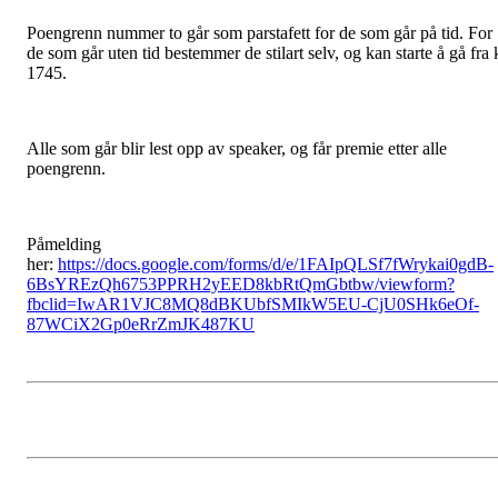
Poengrenn nummer to går som parstafett for de som går på tid. For
de som går uten tid bestemmer de stilart selv, og kan starte å gå fra 
1745.
Alle som går blir lest opp av speaker, og får premie etter alle
poengrenn.
Påmelding
her:
https://docs.google.com/forms/d/e/1FAIpQLSf7fWrykai0gdB-
6BsYREzQh6753PPRH2yEED8kbRtQmGbtbw/viewform?
fbclid=IwAR1VJC8MQ8dBKUbfSMIkW5EU-CjU0SHk6eOf-
87WCiX2Gp0eRrZmJK487KU