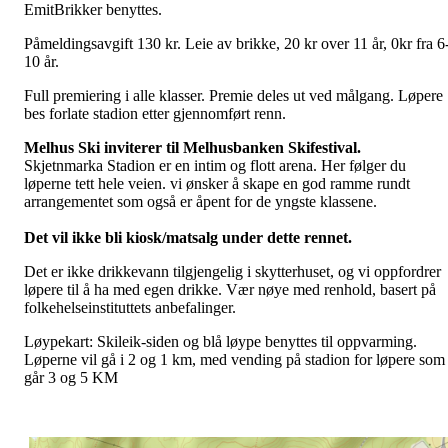
EmitBrikker benyttes.
Påmeldingsavgift 130 kr. Leie av brikke, 20 kr over 11 år, 0kr fra 6
10 år.
Full premiering i alle klasser. Premie deles ut ved målgang. Løpere
bes forlate stadion etter gjennomført renn.
Melhus Ski inviterer til Melhusbanken Skifestival.
Skjetnmarka Stadion er en intim og flott arena. Her følger du
løperne tett hele veien. vi ønsker å skape en god ramme rundt
arrangementet som også er åpent for de yngste klassene.
Det vil ikke bli kiosk/matsalg under dette rennet.
Det er ikke drikkevann tilgjengelig i skytterhuset, og vi oppfordrer
løpere til å ha med egen drikke. Vær nøye med renhold, basert på
folkehelseinstituttets anbefalinger.
Løypekart: Skileik-siden og blå løype benyttes til oppvarming.
Løperne vil gå i 2 og 1 km, med vending på stadion for løpere som
går 3 og 5 KM