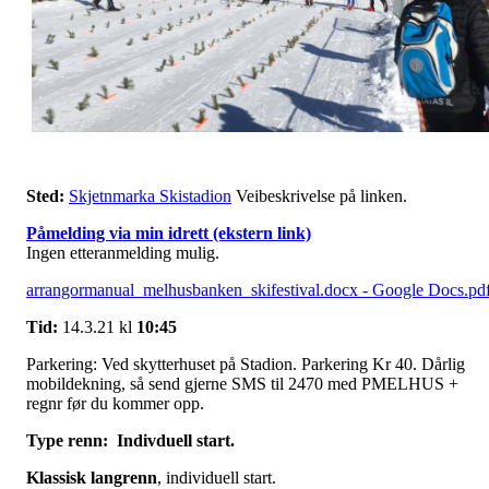
Sted:
Skjetnmarka Skistadion
Veibeskrivelse på linken.
Påmelding via min idrett (ekstern link)
Ingen etteranmelding mulig.
arrangormanual_melhusbanken_skifestival.docx - Google Docs.pd
Tid:
14.3.21 kl
10:45
Parkering: Ved skytterhuset på Stadion. Parkering Kr 40. Dårlig
mobildekning, så send gjerne SMS til 2470 med PMELHUS +
regnr før du kommer opp.
Type renn: Indivduell start.
Klassisk
langrenn
, individuell start.