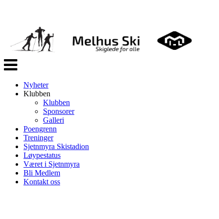
Veksle
navigasjon
Nyheter
Klubben
Klubben
Sponsorer
Galleri
Poengrenn
Treninger
Sjetnmyra Skistadion
Løypestatus
Været i Sjetnmyra
Bli Medlem
Kontakt oss