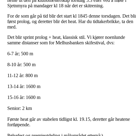
hente ut den på klubbmesterskap torsdag 5.3 eller ved å møte i
Sjetnmyra på mandager kl 18 når det er skitrening.
For de som går på tid blir det start kl 1845 denne torsdagen. Det bli
først prolog, og deretter blir det heat. Har du tidtakerbrikke, ta den
med.
Det blir sprint prolog + heat, klassisk stil. Vi kjører noenlunde
samme distanser som for Melhusbanken skifestival, dvs:
6-7 år; 500 m
8-10 år: 500 m
11-12 år: 800 m
13-14 år: 1600 m
15-16 år: 1600 m
Senior: 2 km
Første heat går av stabelen tidligst kl. 19.15, deretter går heatene
fortløpende.
Pølsefest og premieutdeling i målområdet etterpå:)