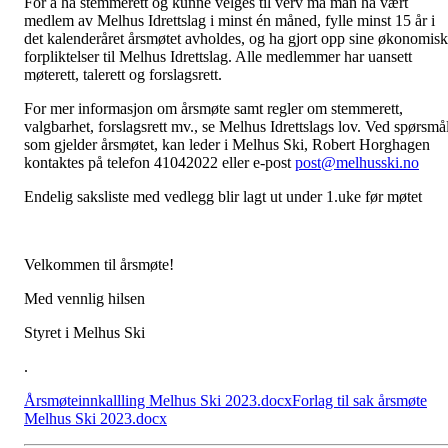
For å ha stemmerett og kunne velges til verv må man ha vært
medlem av Melhus Idrettslag i minst én måned, fylle minst 15 år i
det kalenderåret årsmøtet avholdes, og ha gjort opp sine økonomis
forpliktelser til Melhus Idrettslag. Alle medlemmer har uansett
møterett, talerett og forslagsrett.
For mer informasjon om årsmøte samt regler om stemmerett,
valgbarhet, forslagsrett mv., se Melhus Idrettslags lov. Ved spørsmå
som gjelder årsmøtet, kan leder i Melhus Ski, Robert Horghagen
kontaktes på telefon 41042022 eller e-post
post@melhusski.no
Endelig saksliste med vedlegg blir lagt ut under 1.uke før møtet
Velkommen til årsmøte!
Med vennlig hilsen
Styret i Melhus Ski
.
Årsmøteinnkallling Melhus Ski 2023.docx
Forlag til sak årsmøte
Melhus Ski 2023.docx