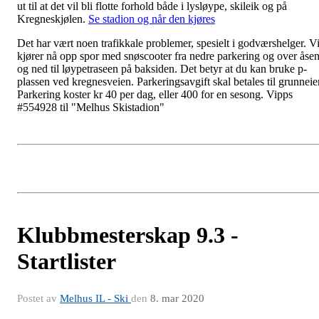
ut til at det vil bli flotte forhold både i lysløype, skileik og på
Kregneskjølen.
Se stadion og når den kjøres
Det har vært noen trafikkale problemer, spesielt i godværshelger. V
kjører nå opp spor med snøscooter fra nedre parkering og over åse
og ned til løypetraseen på baksiden. Det betyr at du kan bruke p-
plassen ved kregnesveien. Parkeringsavgift skal betales til grunneier
Parkering koster kr 40 per dag, eller 400 for en sesong. Vipps
#554928 til "Melhus Skistadion"
Klubbmesterskap 9.3 -
Startlister
Postet av
Melhus IL - Ski
den
8. mar 2020