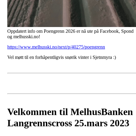
Oppdatert info om Poengrenn 2026 er nå ute på Facebook, Spond
og melhusski.no!
https://www.melhusski.no/next/p/40275/poengrenn
Vel møtt til en forhåpentligvis snørik vinter i Sjetnmyra :)
Velkommen til MelhusBanken
Langrennscross 25.mars 2023