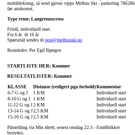
mobildekning, så send gjerne vipps Melhus Ski - parkering 786286
før annkomst.
Type renn: Langrennscross
Fristil, individuell start.
Fra 6 år til 16 år
Spørsmål sendes til
post@melhusski.no
Rennleder: Per Egil Bjørgen
STARTLISTE HER: Kommer
RESULTATLISTER: Kommer
KLASSE
Distanse (redigert pga forhold)
Kommentar
6-7 G og J
1 KM
Individuell start
8-10 G og J
1 KM
Individuell start
11-12 G og J
2 KM
Individuell start
13-14 G og J
2,5 KM
Individuell start
15-16 G og J
2,5 KM
Individuell start
Påmelding via Min idrett, senest onsdag 22.3 - EmitBrikker
benyttes.