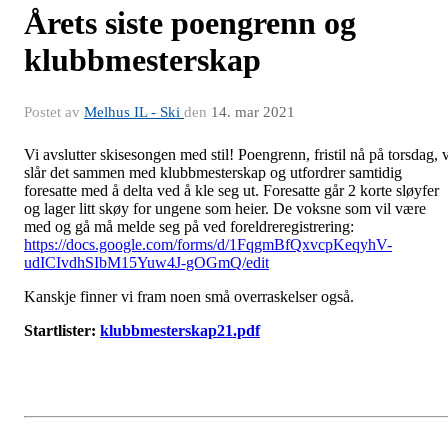
Årets siste poengrenn og
klubbmesterskap
Postet av
Melhus IL - Ski
den
14. mar 2021
Vi avslutter skisesongen med stil! Poengrenn, fristil nå på torsdag, v
slår det sammen med klubbmesterskap og utfordrer samtidig
foresatte med å delta ved å kle seg ut. Foresatte går 2 korte sløyfer
og lager litt skøy for ungene som heier. De voksne som vil være
med og gå må melde seg på ved foreldreregistrering:
https://docs.google.com/forms/d/1FqgmBfQxvcpKeqyhV-
udICIvdhSIbM15Yuw4J-gOGmQ/edit
Kanskje finner vi fram noen små overraskelser også.
Startlister:
klubbmesterskap21.pdf