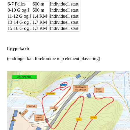
6-7 Felles
600 m
Individuell start
8-10 G og J
600 m
Individuell start
11-12 G og J
1,4 KM
Individuell start
13-14 G og J
1,7 KM
Individuell start
15-16 G og J
1,7 KM
Individuell start
Løypekart:
(endringer kan forekomme mtp element plassering)