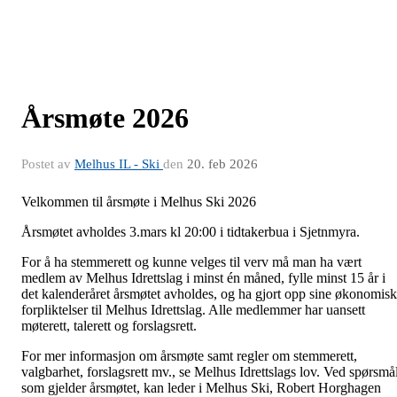
Årsmøte 2026
Postet av
Melhus IL - Ski
den
20. feb 2026
Velkommen til årsmøte i Melhus Ski 2026
Årsmøtet avholdes 3.mars kl 20:00 i tidtakerbua i Sjetnmyra.
For å ha stemmerett og kunne velges til verv må man ha vært
medlem av Melhus Idrettslag i minst én måned, fylle minst 15 år i
det kalenderåret årsmøtet avholdes, og ha gjort opp sine økonomis
forpliktelser til Melhus Idrettslag. Alle medlemmer har uansett
møterett, talerett og forslagsrett.
For mer informasjon om årsmøte samt regler om stemmerett,
valgbarhet, forslagsrett mv., se Melhus Idrettslags lov. Ved spørsmå
som gjelder årsmøtet, kan leder i Melhus Ski, Robert Horghagen