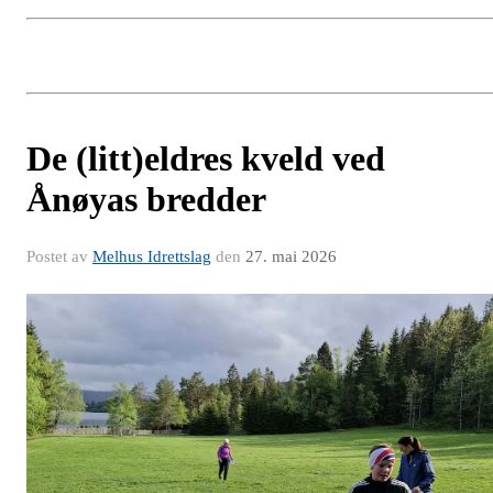
De (litt)eldres kveld ved
Ånøyas bredder
Postet av
Melhus Idrettslag
den
27. mai 2026