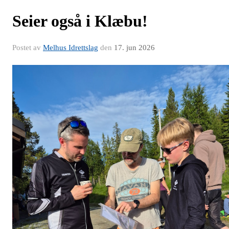
Seier også i Klæbu!
Postet av
Melhus Idrettslag
den
17. jun 2026