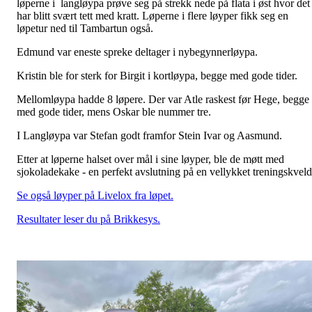
løperne i langløypa prøve seg på strekk nede på flata i øst hvor det
har blitt svært tett med kratt. Løperne i flere løyper fikk seg en
løpetur ned til Tambartun også.
Edmund var eneste spreke deltager i nybegynnerløypa.
Kristin ble for sterk for Birgit i kortløypa, begge med gode tider.
Mellomløypa hadde 8 løpere. Der var Atle raskest før Hege, begge
med gode tider, mens Oskar ble nummer tre.
I Langløypa var Stefan godt framfor Stein Ivar og Aasmund.
Etter at løperne halset over mål i sine løyper, ble de møtt med
sjokoladekake - en perfekt avslutning på en vellykket treningskvel
Se også løyper på Livelox fra løpet.
Resultater leser du på Brikkesys.