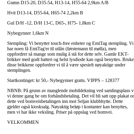
Grønn D15-20, D35-54, H13-14, H55-64 2,9km A/B
Hvit D13-14, D55-64, H65-74 2,2km B
Gul D/H -12, D/H 13-C, D65-, H75- 1,8km C
Nybegynner 1,6km N
Stempling: Vi benytter touch-free enheter og EmiTag stempling. Vi
har noen få EmiTag'er til utlån (førstemann til mølla), men
oppfordrer så mange som mulig å stå for dette selv. Gamle EKT-
brikker med godt batteri og helst lysdiode kan også benyttes. Bruke
disse brikkene oppfordrer vi til å være spesielt nøyaktige under
stemplingen.
Startkontinget: kr 50,- Nybegynner gratis. VIPPS – 128377
NBNB: På grunn av manglende mobildekning ved samlingsplass v
vi denne gang be om forhåndsbetaling. Det vil bli satt opp plakat 
dette ved bomveisbetalingen inn mot Seljan klubbhytte. Dette
gjelder også kiosksalg. Nøyaktig beløp i kontanter kan benyttes,
men vi har ikke veksling. Priser på oppslag ved bomvei.
VELKOMMEN