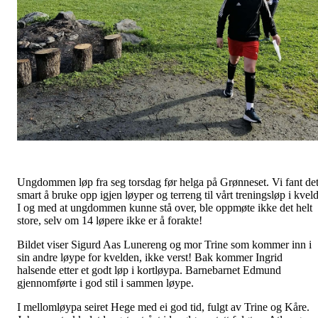
Ungdommen løp fra seg torsdag før helga på Grønneset. Vi fant de
smart å bruke opp igjen løyper og terreng til vårt treningsløp i kveld
I og med at ungdommen kunne stå over, ble oppmøte ikke det helt
store, selv om 14 løpere ikke er å forakte!
Bildet viser Sigurd Aas Lunereng og mor Trine som kommer inn i
sin andre løype for kvelden, ikke verst! Bak kommer Ingrid
halsende etter et godt løp i kortløypa. Barnebarnet Edmund
gjennomførte i god stil i sammen løype.
I mellomløypa seiret Hege med ei god tid, fulgt av Trine og Kåre.