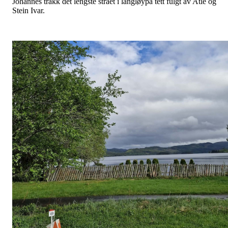
Johannes trakk det lengste strået i langløypa tett fulgt av Atle og
Stein Ivar.