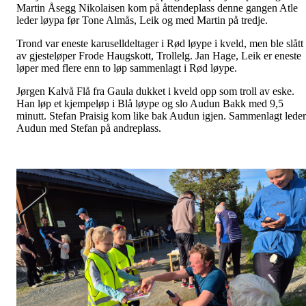
Martin Åsegg Nikolaisen kom på åttendeplass denne gangen Atle
leder løypa før Tone Almås, Leik og med Martin på tredje.
Trond var eneste karuselldeltager i Rød løype i kveld, men ble slått
av gjesteløper Frode Haugskott, Trollelg. Jan Hage, Leik er eneste
løper med flere enn to løp sammenlagt i Rød løype.
Jørgen Kalvå Flå fra Gaula dukket i kveld opp som troll av eske.
Han løp et kjempeløp i Blå løype og slo Audun Bakk med 9,5
minutt. Stefan Praisig kom like bak Audun igjen. Sammenlagt leder
Audun med Stefan på andreplass.