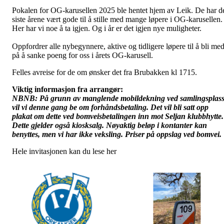
Pokalen for OG-karusellen 2025 ble hentet hjem av Leik. De har d
siste årene vært gode til å stille med mange løpere i OG-karusellen.
Her har vi noe å ta igjen. Og i år er det igjen nye muligheter.
Oppfordrer alle nybegynnere, aktive og tidligere løpere til å bli me
på å sanke poeng for oss i årets OG-karusell.
Felles avreise for de om ønsker det fra Brubakken kl 1715.
Viktig informasjon fra arrangør:
NBNB: På grunn av manglende mobildekning ved samlingsplas
vil vi denne gang be om forhåndsbetaling. Det vil bli satt opp
plakat om dette ved bomveisbetalingen inn mot Seljan klubbhytte.
Dette gjelder også kiosksalg. Nøyaktig beløp i kontanter kan
benyttes, men vi har ikke veksling. Priser på oppslag ved bomvei.
Hele invitasjonen kan du lese her