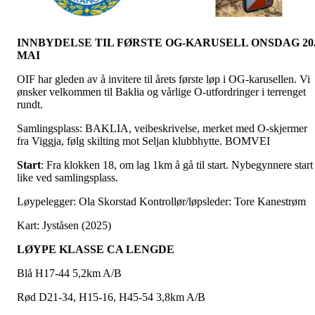
INNBYDELSE TIL FØRSTE OG-KARUSELL ONSDAG 20
MAI
OIF har gleden av å invitere til årets første løp i OG-karusellen. Vi
ønsker velkommen til Baklia og vårlige O-utfordringer i terrenget
rundt.
Samlingsplass: BAKLIA, veibeskrivelse, merket med O-skjermer
fra Viggja, følg skilting mot Seljan klubbhytte. BOMVEI
Start
: Fra klokken 18, om lag 1km å gå til start. Nybegynnere start
like ved samlingsplass.
Løypelegger: Ola Skorstad Kontrollør/løpsleder: Tore Kanestrøm
Kart: Jyståsen (2025)
LØYPE KLASSE CA LENGDE
Blå H17-44 5,2km A/B
Rød D21-34, H15-16, H45-54 3,8km A/B