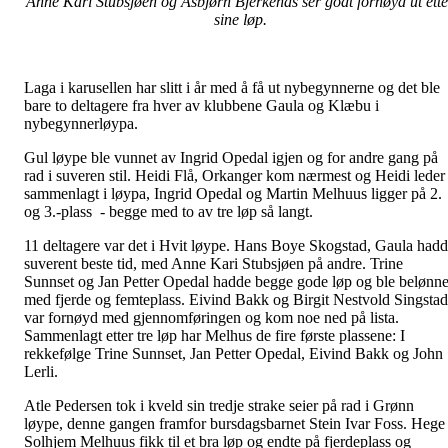
Anne Kari Stubsjøen og Asbjørn Bjerkenås ser godt fornøyd ut ette
sine løp.
Laga i karusellen har slitt i år med å få ut nybegynnerne og det ble
bare to deltagere fra hver av klubbene Gaula og Klæbu i
nybegynnerløypa.
Gul løype ble vunnet av Ingrid Opedal igjen og for andre gang på
rad i suveren stil. Heidi Flå, Orkanger kom nærmest og Heidi leder
sammenlagt i løypa, Ingrid Opedal og Martin Melhuus ligger på 2.
og 3.-plass - begge med to av tre løp så langt.
11 deltagere var det i Hvit løype. Hans Boye Skogstad, Gaula had
suverent beste tid, med Anne Kari Stubsjøen på andre. Trine
Sunnset og Jan Petter Opedal hadde begge gode løp og ble belønne
med fjerde og femteplass. Eivind Bakk og Birgit Nestvold Singstad
var fornøyd med gjennomføringen og kom noe ned på lista.
Sammenlagt etter tre løp har Melhus de fire første plassene: I
rekkefølge Trine Sunnset, Jan Petter Opedal, Eivind Bakk og John
Lerli.
Atle Pedersen tok i kveld sin tredje strake seier på rad i Grønn
løype, denne gangen framfor bursdagsbarnet Stein Ivar Foss. Hege
Solhjem Melhuus fikk til et bra løp og endte på fjerdeplass og