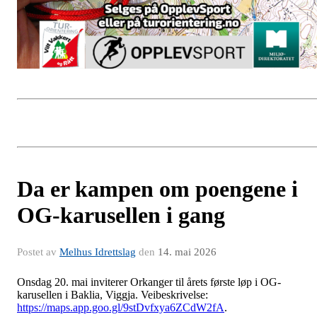
Da er kampen om poengene i
OG-karusellen i gang
Postet av
Melhus Idrettslag
den
14. mai 2026
Onsdag 20. mai inviterer Orkanger til årets første løp i OG-
karusellen i Baklia, Viggja. Veibeskrivelse:
https://maps.app.goo.gl/9stDvfxya6ZCdW2fA
.