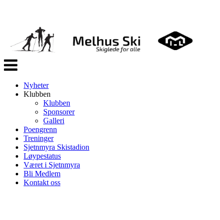
Veksle
navigasjon
Nyheter
Klubben
Klubben
Sponsorer
Galleri
Poengrenn
Treninger
Sjetnmyra Skistadion
Løypestatus
Været i Sjetnmyra
Bli Medlem
Kontakt oss