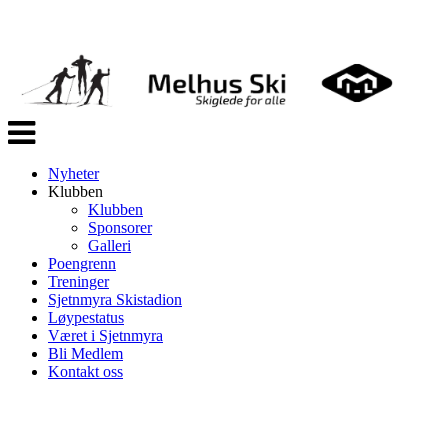
Veksle
navigasjon
Nyheter
Klubben
Klubben
Sponsorer
Galleri
Poengrenn
Treninger
Sjetnmyra Skistadion
Løypestatus
Været i Sjetnmyra
Bli Medlem
Kontakt oss