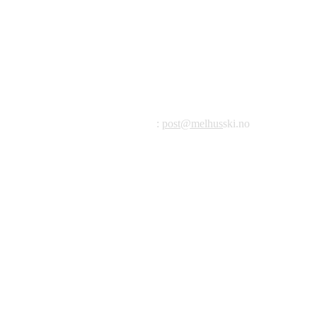
©2023 Melhus IL
Melhus Idrettslag avd Ski
Postadresse: Postboks 99, 7221 Melhus
E-post
:
post@melhus
ski.no
Org.nr.: 976 887 522