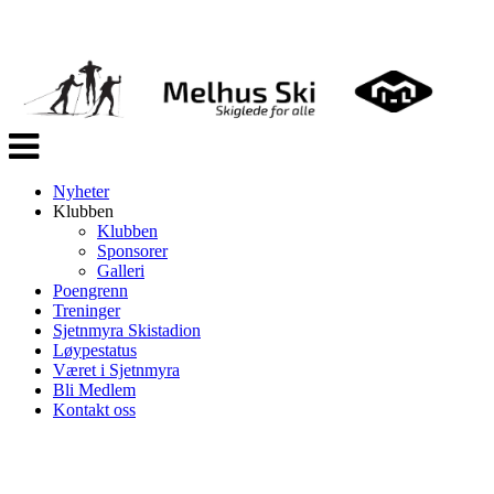
Veksle
navigasjon
Nyheter
Klubben
Klubben
Sponsorer
Galleri
Poengrenn
Treninger
Sjetnmyra Skistadion
Løypestatus
Været i Sjetnmyra
Bli Medlem
Kontakt oss