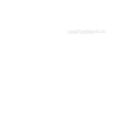
Melhus Idrettslag avd Ski
Postadresse: Postboks 99, 7221 Melhus
E-post
:
post@melhus
ski.no
Org.nr.: 976 887 522