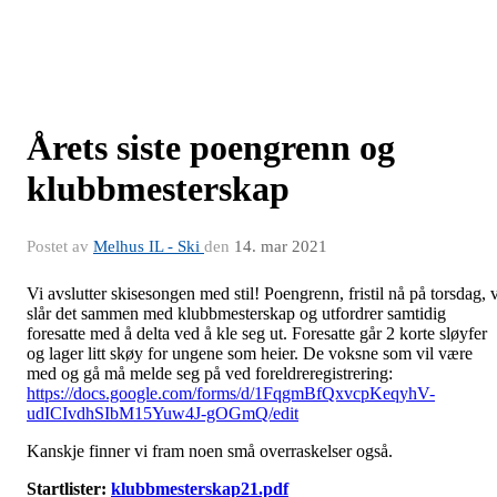
Årets siste poengrenn og
klubbmesterskap
Postet av
Melhus IL - Ski
den
14. mar 2021
Vi avslutter skisesongen med stil! Poengrenn, fristil nå på torsdag, v
slår det sammen med klubbmesterskap og utfordrer samtidig
foresatte med å delta ved å kle seg ut. Foresatte går 2 korte sløyfer
og lager litt skøy for ungene som heier. De voksne som vil være
med og gå må melde seg på ved foreldreregistrering:
https://docs.google.com/forms/d/1FqgmBfQxvcpKeqyhV-
udICIvdhSIbM15Yuw4J-gOGmQ/edit
Kanskje finner vi fram noen små overraskelser også.
Startlister:
klubbmesterskap21.pdf