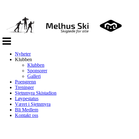
Veksle
navigasjon
Nyheter
Klubben
Klubben
Sponsorer
Galleri
Poengrenn
Treninger
Sjetnmyra Skistadion
Løypestatus
Været i Sjetnmyra
Bli Medlem
Kontakt oss