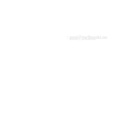
Melhus Idrettslag avd Ski
Postadresse: Postboks 99, 7221 Melhus
E-post
:
post@melhus
ski.no
Org.nr.: 976 887 522