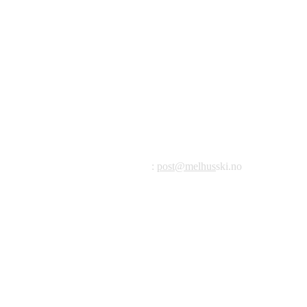
©2023 Melhus IL
Melhus Idrettslag avd Ski
Postadresse: Postboks 99, 7221 Melhus
E-post
:
post@melhus
ski.no
Org.nr.: 976 887 522