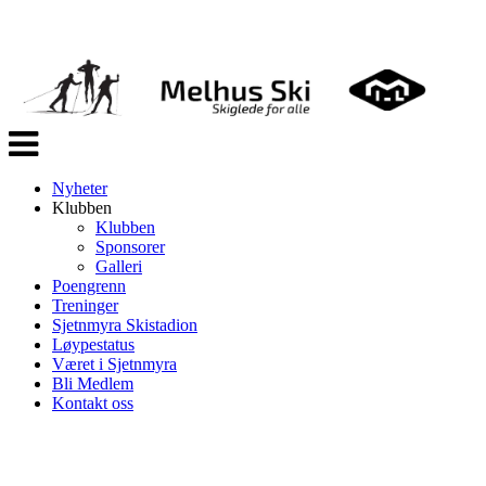
Veksle
navigasjon
Nyheter
Klubben
Klubben
Sponsorer
Galleri
Poengrenn
Treninger
Sjetnmyra Skistadion
Løypestatus
Været i Sjetnmyra
Bli Medlem
Kontakt oss