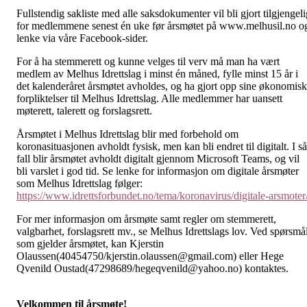
Fullstendig sakliste med alle saksdokumenter vil bli gjort tilgjengeli
for medlemmene senest én uke før årsmøtet på www.melhusil.no o
lenke via våre Facebook-sider.
For å ha stemmerett og kunne velges til verv må man ha vært
medlem av Melhus Idrettslag i minst én måned, fylle minst 15 år i
det kalenderåret årsmøtet avholdes, og ha gjort opp sine økonomis
forpliktelser til Melhus Idrettslag. Alle medlemmer har uansett
møterett, talerett og forslagsrett.
Årsmøtet i Melhus Idrettslag blir med forbehold om
koronasituasjonen avholdt fysisk, men kan bli endret til digitalt. I så
fall blir årsmøtet avholdt digitalt gjennom Microsoft Teams, og vil
bli varslet i god tid. Se lenke for informasjon om digitale årsmøter
som Melhus Idrettslag følger:
https://www.idrettsforbundet.no/tema/koronavirus/digitale-arsmoter
For mer informasjon om årsmøte samt regler om stemmerett,
valgbarhet, forslagsrett mv., se Melhus Idrettslags lov. Ved spørsmå
som gjelder årsmøtet, kan Kjerstin
Olaussen(40454750/kjerstin.olaussen@gmail.com) eller Hege
Qvenild Oustad(47298689/hegeqvenild@yahoo.no) kontaktes.
Velkommen til årsmøte!