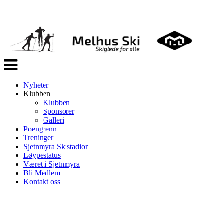
Veksle
navigasjon
Nyheter
Klubben
Klubben
Sponsorer
Galleri
Poengrenn
Treninger
Sjetnmyra Skistadion
Løypestatus
Været i Sjetnmyra
Bli Medlem
Kontakt oss