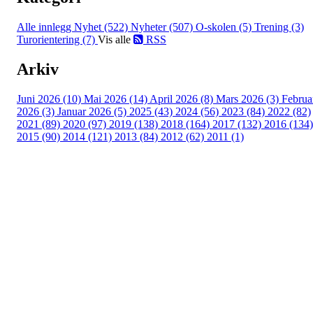
Alle innlegg
Nyhet (522)
Nyheter (507)
O-skolen (5)
Trening (3)
Turorientering (7)
Vis alle
RSS
Arkiv
Juni 2026 (10)
Mai 2026 (14)
April 2026 (8)
Mars 2026 (3)
Februa
2026 (3)
Januar 2026 (5)
2025 (43)
2024 (56)
2023 (84)
2022 (82)
2021 (89)
2020 (97)
2019 (138)
2018 (164)
2017 (132)
2016 (134)
2015 (90)
2014 (121)
2013 (84)
2012 (62)
2011 (1)
©2023 Melhus IL
Melhus Idrettslag avd Ski
Postadresse: Postboks 99, 7221 Melhus