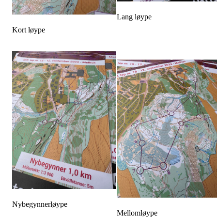
Lang løype
Kort løype
Nybegynnerløype
Mellomløype