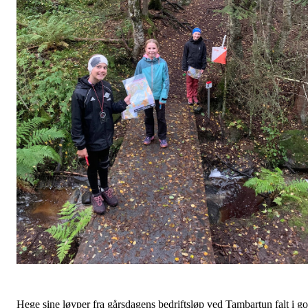
Hege sine løyper fra gårsdagens bedriftsløp ved Tambartun falt i g