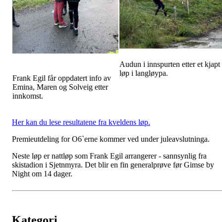
Audun i innspurten etter et kjapt
løp i langløypa.
Frank Egil får oppdatert info av
Emina, Maren og Solveig etter
innkomst.
Her kan du lese resultatene fra kveldens løp.
Premieutdeling for O6`erne kommer ved under juleavslutninga.
Neste løp er nattløp som Frank Egil arrangerer - sannsynlig fra
skistadion i Sjetnmyra. Det blir en fin generalprøve før Gimse by
Night om 14 dager.
Kategori