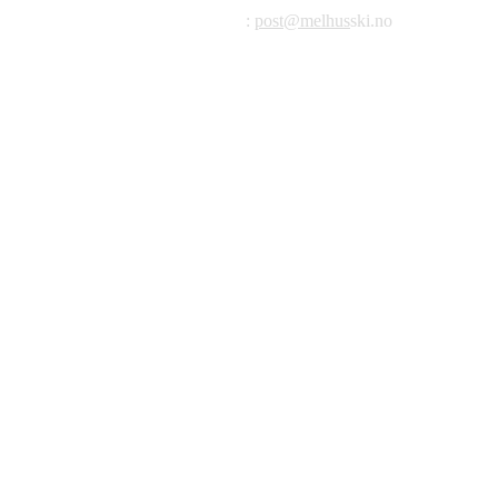
E-post
:
post@melhus
ski.no
Org.nr.: 976 887 522