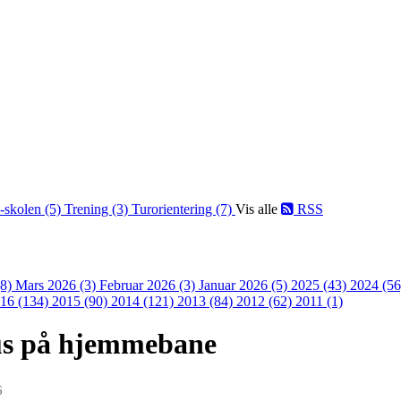
-skolen (5)
Trening (3)
Turorientering (7)
Vis alle
RSS
(8)
Mars 2026 (3)
Februar 2026 (3)
Januar 2026 (5)
2025 (43)
2024 (5
16 (134)
2015 (90)
2014 (121)
2013 (84)
2012 (62)
2011 (1)
us på hjemmebane
6