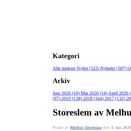
Kategori
Alle innlegg
Nyhet (522)
Nyheter (507)
O
Arkiv
Juni 2026 (10)
Mai 2026 (14)
April 2026 
(97)
2019 (138)
2018 (164)
2017 (132)
20
Storeslem av Melh
Postet av
Melhus Idrettslag
den
3. jun 202