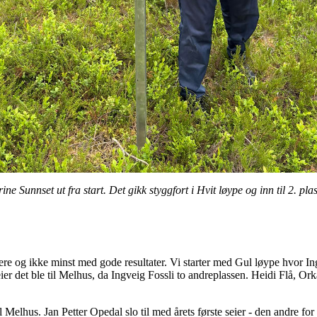
rine Sunnset ut fra start. Det gikk styggfort i Hvit løype og inn til 2. plas
e og ikke minst med gode resultater. Vi starter med Gul løype hvor Ingr
ier det ble til Melhus, da Ingveig Fossli to andreplassen. Heidi Flå, Or
l Melhus. Jan Petter Opedal slo til med årets første seier - den andre f