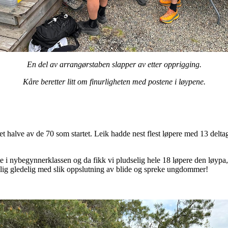
En del av arrangørstaben slapper av etter opprigging.
Kåre beretter litt om finurligheten med postene i løypene.
det halve av de 70 som startet. Leik hadde nest flest løpere med 13 del
te i nybegynnerklassen og da fikk vi pludselig hele 18 løpere den løypa, 
elig gledelig med slik oppslutning av blide og spreke ungdommer!