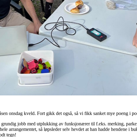
ttåsen onsdag kveld. Fort gikk det også, så vi fikk sanket mye poeng i p
rundig jobb med utplukking av funksjonærer til f.eks. merking, parkerin
et hele arrangementet, så løpsleder selv hevdet at han hadde hendene i b
odt tegn!