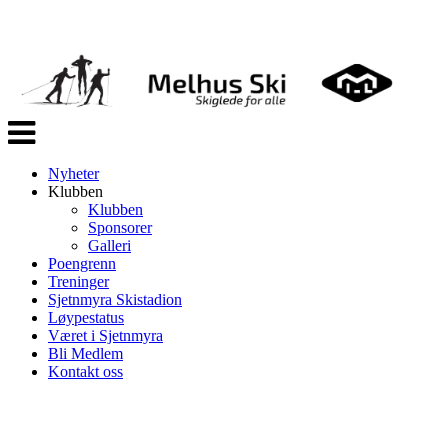
Veksle
navigasjon
Nyheter
Klubben
Klubben
Sponsorer
Galleri
Poengrenn
Treninger
Sjetnmyra Skistadion
Løypestatus
Været i Sjetnmyra
Bli Medlem
Kontakt oss