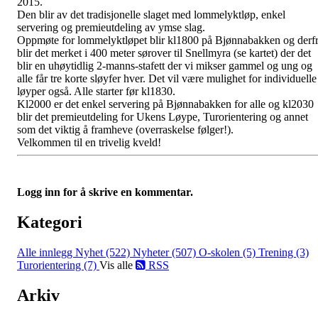
2015.
Den blir av det tradisjonelle slaget med lommelyktløp, enkel
servering og premieutdeling av ymse slag.
Oppmøte for lommelyktløpet blir kl1800 på Bjønnabakken og derf
blir det merket i 400 meter sørover til Snellmyra (se kartet) der det
blir en uhøytidlig 2-manns-stafett der vi mikser gammel og ung og
alle får tre korte sløyfer hver. Det vil være mulighet for individuelle
løyper også. Alle starter før kl1830.
Kl2000 er det enkel servering på Bjønnabakken for alle og kl2030
blir det premieutdeling for Ukens Løype, Turorientering og annet
som det viktig å framheve (overraskelse følger!).
Velkommen til en trivelig kveld!
Logg inn for å skrive en kommentar.
Kategori
Alle innlegg
Nyhet (522)
Nyheter (507)
O-skolen (5)
Trening (3)
Turorientering (7)
Vis alle
RSS
Arkiv