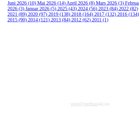
Juni 2026 (10)
Mai 2026 (14)
April 2026 (8)
Mars 2026 (3)
Februa
2026 (3)
Januar 2026 (5)
2025 (43)
2024 (56)
2023 (84)
2022 (82)
2021 (89)
2020 (97)
2019 (138)
2018 (164)
2017 (132)
2016 (134)
2015 (90)
2014 (121)
2013 (84)
2012 (62)
2011 (1)
©2023 Melhus IL
Melhus Idrettslag avd Ski
Postadresse: Postboks 99, 7221 Melhus
E-post
:
post@melhus
ski.no
Org.nr.: 976 887 522