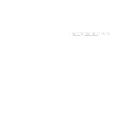
Melhus Idrettslag avd Ski
Postadresse: Postboks 99, 7221 Melhus
E-post
:
post@melhus
ski.no
Org.nr.: 976 887 522