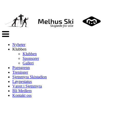
Veksle
navigasjon
Nyheter
Klubben
Klubben
Sponsorer
Galleri
Poengrenn
Treninger
Sjetnmyra Skistadion
Løypestatus
Været i Sjetnmyra
Bli Medlem
Kontakt oss