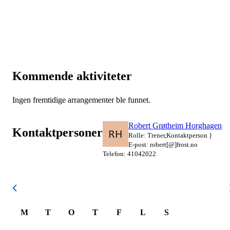
Kommende aktiviteter
Ingen fremtidige arrangementer ble funnet.
Robert Grøtheim Horghagen
Kontaktpersoner
Rolle: Trener,Kontaktperson }
E-post: robert[@]frost.no
Telefon: 41042022
August 2026
M
T
O
T
F
L
S