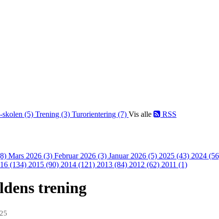
-skolen (5)
Trening (3)
Turorientering (7)
Vis alle
RSS
(8)
Mars 2026 (3)
Februar 2026 (3)
Januar 2026 (5)
2025 (43)
2024 (5
16 (134)
2015 (90)
2014 (121)
2013 (84)
2012 (62)
2011 (1)
eldens trening
025