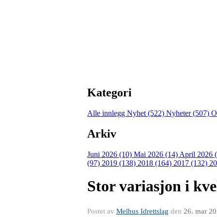
Kategori
Alle innlegg
Nyhet (522)
Nyheter (507)
O
Arkiv
Juni 2026 (10)
Mai 2026 (14)
April 2026 
(97)
2019 (138)
2018 (164)
2017 (132)
20
Stor variasjon i kv
Postet av
Melhus Idrettslag
den
26. mar 2