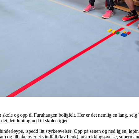
skole og opp til Furuhaugen boligfelt. Her er det nemlig en lang, seig ba
det, lett lunting ned til skolen igjen.
 hinderløype, ispedd litt styrkeøvelser: Opp på senen og ned igjen, løp
 fram og tilbake over et vindfall (lav benk), utstrekkingsøvelse, superm