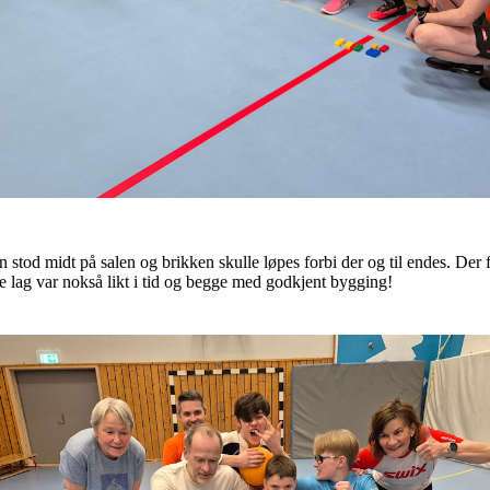
n stod midt på salen og brikken skulle løpes forbi der og til endes. Der
gge lag var nokså likt i tid og begge med godkjent bygging!