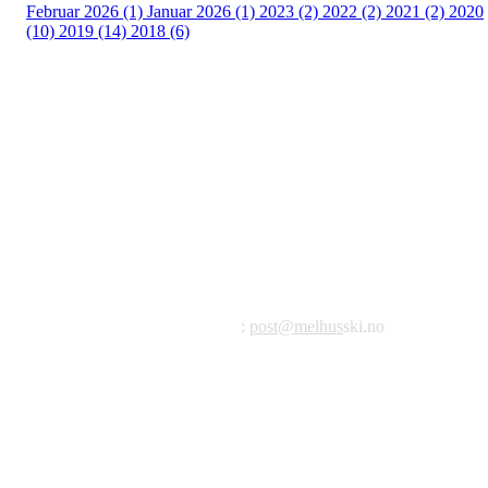
Februar 2026 (1)
Januar 2026 (1)
2023 (2)
2022 (2)
2021 (2)
2020
(10)
2019 (14)
2018 (6)
©2023 Melhus IL
Melhus Idrettslag avd Ski
Postadresse: Postboks 99, 7221 Melhus
E-post
:
post@melhus
ski.no
Org.nr.: 976 887 522