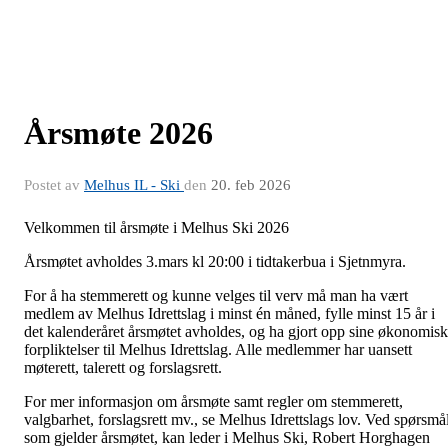
Årsmøte 2026
Postet av
Melhus IL - Ski
den
20. feb 2026
Velkommen til årsmøte i Melhus Ski 2026
Årsmøtet avholdes 3.mars kl 20:00 i tidtakerbua i Sjetnmyra.
For å ha stemmerett og kunne velges til verv må man ha vært
medlem av Melhus Idrettslag i minst én måned, fylle minst 15 år i
det kalenderåret årsmøtet avholdes, og ha gjort opp sine økonomis
forpliktelser til Melhus Idrettslag. Alle medlemmer har uansett
møterett, talerett og forslagsrett.
For mer informasjon om årsmøte samt regler om stemmerett,
valgbarhet, forslagsrett mv., se Melhus Idrettslags lov. Ved spørsmå
som gjelder årsmøtet, kan leder i Melhus Ski, Robert Horghagen