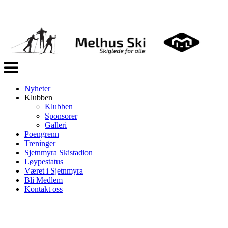
Veksle
navigasjon
Nyheter
Klubben
Klubben
Sponsorer
Galleri
Poengrenn
Treninger
Sjetnmyra Skistadion
Løypestatus
Været i Sjetnmyra
Bli Medlem
Kontakt oss