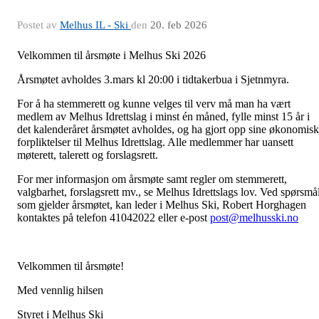
Postet av
Melhus IL - Ski
den
20. feb 2026
Velkommen til årsmøte i Melhus Ski 2026
Årsmøtet avholdes 3.mars kl 20:00 i tidtakerbua i Sjetnmyra.
For å ha stemmerett og kunne velges til verv må man ha vært
medlem av Melhus Idrettslag i minst én måned, fylle minst 15 år i
det kalenderåret årsmøtet avholdes, og ha gjort opp sine økonomis
forpliktelser til Melhus Idrettslag. Alle medlemmer har uansett
møterett, talerett og forslagsrett.
For mer informasjon om årsmøte samt regler om stemmerett,
valgbarhet, forslagsrett mv., se Melhus Idrettslags lov. Ved spørsmå
som gjelder årsmøtet, kan leder i Melhus Ski, Robert Horghagen
kontaktes på telefon 41042022 eller e-post
post@melhusski.no
Velkommen til årsmøte!
Med vennlig hilsen
Styret i Melhus Ski