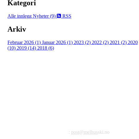
Kategori
Alle innlegg
Nyheter (9)
RSS
Arkiv
Februar 2026 (1)
Januar 2026 (1)
2023 (2)
2022 (2)
2021 (2)
2020
(10)
2019 (14)
2018 (6)
©2023 Melhus IL
Melhus Idrettslag avd Ski
Postadresse: Postboks 99, 7221 Melhus
E-post
:
post@melhus
ski.no