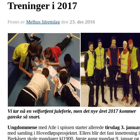
Treninger i 2017
Postet av
Melhus Idrettslag
den
23. des 2016
Vi tar nå en velfortjent juleferie, men det nye året 2017 kommer
ganske så snart.
Ungdommene
med Atle i spissen starter allerede
tirsdag 3. janua
med samling i Hovedløpsprosjektet. Ellers blir det fast innetrening i
Brekåsen skole mandager kl1900, første gang mandag 9. januar og