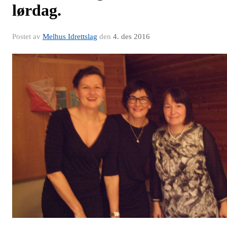
lørdag.
Postet av
Melhus Idrettslag
den
4. des 2016