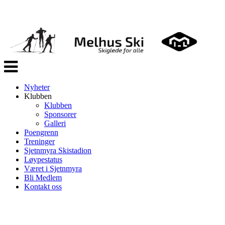
Veksle
navigasjon
Nyheter
Klubben
Klubben
Sponsorer
Galleri
Poengrenn
Treninger
Sjetnmyra Skistadion
Løypestatus
Været i Sjetnmyra
Bli Medlem
Kontakt oss