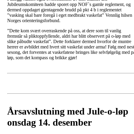
Jubileumskomiteen hadde sporet opp NOF`s gamle reglement, og
dermed oppdaget gjentagende brudd på pkt 4 b i reglementet
”vasking skal bare foregå i eget medbrakt vaskefat” Vennlig hilsen
Norges orienteringsforbund.
”Dette kom svært overraskende på oss, at dere som til vanlig
fremstår så pliktoppfyllende, aldri har blitt observert på o-løp med
slike påbudte vaskefat”. Dette forklarer dermed hvorfor de muntre
herrer er avbildet med hvert sitt vaskefat under arma! Følg med nes
sesong, det forventes at vaskefatene bringes like selvfølgelig med p
løp, som det kompass og brikke gjør!
Årsavslutning med Jule-o-løp
onsdag 14. desember