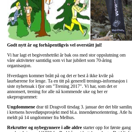
Godt nytt år og forhåpentligvis vel overstått jul!
Vi har lagt et begivenhetrikt år bak oss med stor oppslutning om
våre aktiviteter samtidig som vi har jubilert som 70-åring
organisasjon.
Hverdagen kommer brått på og det er best å ikke kvile på
laurbærene for lenge. Ta en titt på generell trenings-informasjon i
siste nyhetssak i fjor om "Trening 2017". Vi har, som det er
annonsert, trening for alle nå kommende uke og her er
ukeprogrammet:
Ungdommene
drar til Dragvoll tirsdag 3. januar der det blir samli
i kretsens hovedløpsprosjekt med bl.a. innendørsorientering. Atle h
meldt på 14 ungdommer fra Melhus.
Rekrutter og nybegynnere i alle aldre
starter opp for første gang