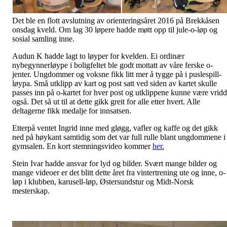
Det ble en flott avslutning av orienteringsåret 2016 på Brekkåsen
onsdag kveld. Om lag 30 løpere hadde møtt opp til jule-o-løp og
sosial samling inne.
Audun K hadde lagt to løyper for kvelden. Ei ordinær
nybegynnerløype i boligfeltet ble godt mottatt av våre ferske o-
jenter. Ungdommer og voksne fikk litt mer å tygge på i puslespill-
løypa. Små utklipp av kart og post satt ved siden av kartet skulle
passes inn på o-kartet for hver post og utklippene kunne være vridd
også. Det så ut til at dette gikk greit for alle etter hvert. Alle
deltagerne fikk medalje for innsatsen.
Etterpå ventet Ingrid inne med gløgg, vafler og kaffe og det gikk
ned på høykant samtidig som det var full rulle blant ungdommene i
gymsalen. En kort stemningsvideo kommer
her.
Stein Ivar hadde ansvar for lyd og bilder. Svært mange bilder og
mange videoer er det blitt dette året fra vintertrening ute og inne, o-
løp i klubben, karusell-løp, Østersundstur og Midt-Norsk
mesterskap.