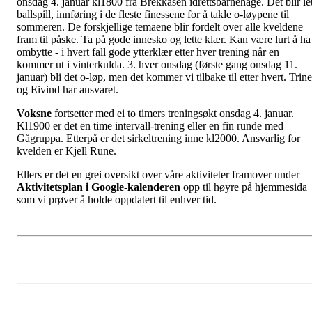
onsdag 4. januar kl1800 fra Brekkåsen idrettsbarnehage. Det blir let
ballspill, innføring i de fleste finessene for å takle o-løypene til
sommeren. De forskjellige temaene blir fordelt over alle kveldene
fram til påske. Ta på gode innesko og lette klær. Kan være lurt å ha
ombytte - i hvert fall gode ytterklær etter hver trening når en
kommer ut i vinterkulda. 3. hver onsdag (første gang onsdag 11.
januar) bli det o-løp, men det kommer vi tilbake til etter hvert. Trine
og Eivind har ansvaret.
Voksne
fortsetter med ei to timers treningsøkt onsdag 4. januar.
Kl1900 er det en time intervall-trening eller en fin runde med
Gågruppa. Etterpå er det sirkeltrening inne kl2000. Ansvarlig for
kvelden er Kjell Rune.
Ellers er det en grei oversikt over våre aktiviteter framover under
Aktivitetsplan i Google-kalenderen
opp til høyre på hjemmesida
som vi prøver å holde oppdatert til enhver tid.