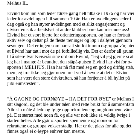
Melhus IL.
Eivind kom inn som leder første gang helt tilbake i 1976 og har vær
leder for avdelingen i til sammen 19 år. Han er avdelingens leder i
dag også og han styrer avdelingen med et slikt engasjement og
utviser en slik arbeidslyst at andre klubber bare kan misunne oss!
Eivind har et stort hjerte for orienteringssporten, og han er fortsatt
aktiv selv og deltar på de fleste treninger og løp i dalføret gjennom
sesongen. Det er ingen som har satt sin fot innom o-gruppa vår, ute
at Eivind har tatt i mot de på forbilledlig vis. Det er derfor all grunn
til å sitere Ivar Keiserås sine ord om Eivind; ”Jeg vil jeg gjerne si at
jeg har i mange år beundret den ståpå-gutsen Eivind har vist for o-
sporten i MELHUS. Han har nå fått med seg en god og driftig stab
men jeg tror ikke jeg gjør noen urett ved å hevde at det er Eivind
som har vært den store drivkraften, så han fortjener å bli hyllet på
jubileumsfesten”.
”Å GAGNE OG FORNØYE – HA DET FOR ØYE” er Melhus I
sitt slagord, og det ble under talen med rette brukt for å sammenfatt
Atle sin måte å lede og følge opp rekruttene og ungdommene våre
på. Det startet med noen få, og alle var nok ikke så veldig ivrige i
starten heller. Atle gjør o-sporten spennende og morsom for
rekruttene og gruppa vokser stadig. Her er det plass for alle og det
finnes også ei o-løype enhver kan mestre.