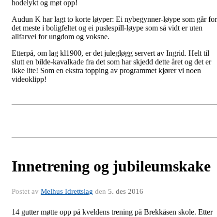
hodelykt og møt opp!
Audun K har lagt to korte løyper: Ei nybegynner-løype som går for
det meste i boligfeltet og ei puslespill-løype som så vidt er uten
allfarvei for ungdom og voksne.
Etterpå, om lag kl1900, er det julegløgg servert av Ingrid. Helt til
slutt en bilde-kavalkade fra det som har skjedd dette året og det er
ikke lite! Som en ekstra topping av programmet kjører vi noen
videoklipp!
Innetrening og jubileumskake
Postet av
Melhus Idrettslag
den
5. des 2016
14 gutter møtte opp på kveldens trening på Brekkåsen skole. Etter