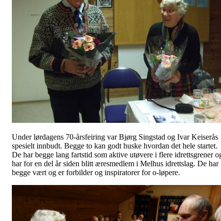
Under lørdagens 70-årsfeiring var Bjørg Singstad og Ivar Keiserås
spesielt innbudt. Begge to kan godt huske hvordan det hele startet.
De har begge lang fartstid som aktive utøvere i flere idrettsgrener o
har for en del år siden blitt æresmedlem i Melhus idrettslag. De har
begge vært og er forbilder og inspiratorer for o-løpere.