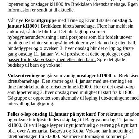
løpetrening onsdager kl1800 fra Brekkåsen idrettsbarnehage. Egen
informasjon er sendt ut til aktuelle.
Vår nye
Rekruttgruppe
med Trine og Eivind starter
onsdag
4.
januar kl1800
i Brekkåsen idrettsbarnehage. Flere har meldt sin
ankomst, så dette blir bra! Det blir lagt opp som ei
nybegynnerundervisning i små porsjoner som blir fordelt utover
treningene i vinter som også inneholder mye lek med og uten ball,
hinderløyper og o-øvelser. 3.-hver onsdag blir det o-løp og første
gang onsdag 11. januar.
Vi vil presisere at dette opplegget også
passer for ferske voksne, med eller uten barn.
Spre det glade
budskap til barn og voksne!
Voksentreningene
går som vanlig
onsdager kl1900
fra Brekkåse
idrettsbarnehage. Den starter også 4. januar med ute-trening i en
time før sirkeltrening fortsetter inne kl2000. Her er det også o-løp
som løpetrening 3. hver onsdag med mulighet til start fra kl1800.
Gågruppe er opprettet som alternativ til løping i ute-treningene med
intervall og langkjøring.
Felles o-løp onsdag 11.januar på nytt kart!
For rekrutter, ungdo
og voksne blir første felles o-løp lagt til Bagøya onsdag 11. januar
kl1800. Ole vil legge løyper i nytt jomfruelig o-terreng på nytt kart
bl.a. over Anemarka, Bagøya og Kuba. Voksne har innetrening i
idrettbarehagen fra kl2000. Nærmere informasjon kommer på