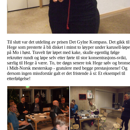
Til slutt var det utdeling av prisen Det Gylne Kompass. Det gikk til
Hege som presterte å bli disket i minst to løyper under karusell-løpe
på Mo i høst. Travelt før løpet med kake, skulle egentlig følge
rekrutter rundt og løpe selv etter førte til stor konsentrasjons-svikt,
særlig til Hege å være. To, tre døgn senere tok Hege sølv og brons
i Midt-Norsk mesterskap - gratulere med begge prestasjonene! Og
dersom ingen missforstår galt er det fristende å si: Et eksempel til
etterfølgelse!