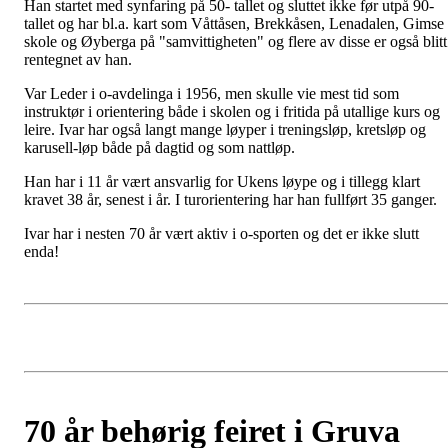
Han startet med synfaring på 50- tallet og sluttet ikke før utpå 90-
tallet og har bl.a. kart som Våttåsen, Brekkåsen, Lenadalen, Gimse
skole og Øyberga på "samvittigheten" og flere av disse er også blitt
rentegnet av han.
Var Leder i o-avdelinga i 1956, men skulle vie mest tid som
instruktør i orientering både i skolen og i fritida på utallige kurs og
leire. Ivar har også langt mange løyper i treningsløp, kretsløp og
karusell-løp både på dagtid og som nattløp.
Han har i 11 år vært ansvarlig for Ukens løype og i tillegg klart
kravet 38 år, senest i år. I turorientering har han fullført 35 ganger.
Ivar har i nesten 70 år vært aktiv i o-sporten og det er ikke slutt
enda!
70 år behørig feiret i Gruva