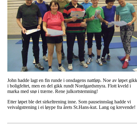
John hadde lagt en fin runde i onsdagens nattløp. Noe av løpet gik
i boligfeltet, men en del gikk rundt Nordgardsmyra. Flott kveld i
marka med snø i trærne. Rene julkortstemning!
Etter løpet ble det sirkeltrening inne. Som pauseinnslag hadde vi
veivalgstrening i ei løype fra årets St.Hans-kut. Lang og krevende!