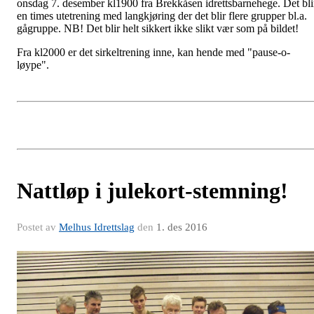
onsdag 7. desember kl1900 fra Brekkåsen idrettsbarnehege. Det bli
en times utetrening med langkjøring der det blir flere grupper bl.a.
gågruppe. NB! Det blir helt sikkert ikke slikt vær som på bildet!
Fra kl2000 er det sirkeltrening inne, kan hende med "pause-o-
løype".
Nattløp i julekort-stemning!
Postet av
Melhus Idrettslag
den
1. des 2016