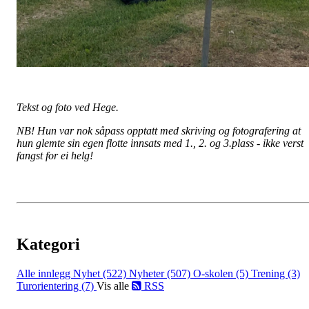
Tekst og foto ved Hege.
NB! Hun var nok såpass opptatt med skriving og fotografering at
hun glemte sin egen flotte innsats med 1., 2. og 3.plass - ikke verst
fangst for ei helg!
Kategori
Alle innlegg
Nyhet (522)
Nyheter (507)
O-skolen (5)
Trening (3)
Turorientering (7)
Vis alle
RSS