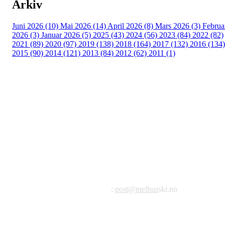
Arkiv
Juni 2026 (10)
Mai 2026 (14)
April 2026 (8)
Mars 2026 (3)
Februa
2026 (3)
Januar 2026 (5)
2025 (43)
2024 (56)
2023 (84)
2022 (82)
2021 (89)
2020 (97)
2019 (138)
2018 (164)
2017 (132)
2016 (134)
2015 (90)
2014 (121)
2013 (84)
2012 (62)
2011 (1)
©2023 Melhus IL
Melhus Idrettslag avd Ski
Postadresse: Postboks 99, 7221 Melhus
E-post
:
post@melhus
ski.no
Org.nr.: 976 887 522