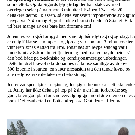
som deltok. Og da Sigurds løp lørdag der han stakk av med
overlegen seier på nærmere 8 minutter i B-åpen 17-. Hele 20
deltakere deltok i klassen, så dette var svært imponerende av Sigur
Løypa var 3,4 km og Sigurd hadde ei km-tid nede på 8-tallet. Ei k
tid bare mange av oss bare kan drømme om!
Johannes var også fornøyd med sine løp både lørdag og søndag. D
er en tøff klasse han løper i, og lørdag var han kun 3 minutter etter
vinneren Jonas Alstad fra Frol. Johannes sin løype søndag var i
underkant av 8-km i tungt fjellterreng med mange høydemeter, så
den bød både på o-tekniske og kondisjonsmessige utfordringer.
Dette hindret likevel ikke Johannes i å knuse samtlige av de over
300 løperne i spurten, en super prestasjon tatt den tunge løypa og
alle de løpssterke deltakerne i betraktning.
Jenny var spent før start søndag, for løypa hennes så slett ikke enke
ut. Jenny har ikke deltatt på løp på 2 år, men hun forberedte seg
godt, la en god plan for sine veivalg og gjennomførte uten en enest
bom. Det resulterte i en flott andreplass. Gratulerer til Jenny!