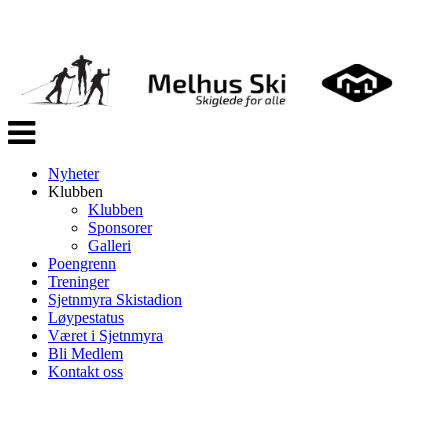
Veksle
navigasjon
Nyheter
Klubben
Klubben
Sponsorer
Galleri
Poengrenn
Treninger
Sjetnmyra Skistadion
Løypestatus
Været i Sjetnmyra
Bli Medlem
Kontakt oss