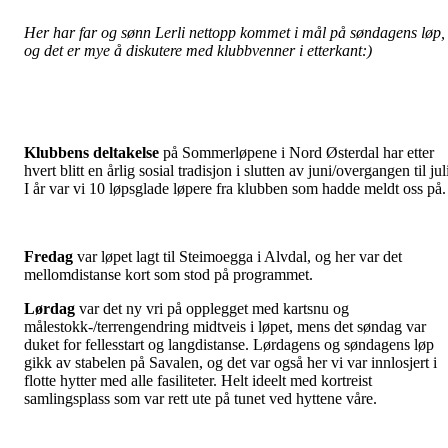
Her har far og sønn Lerli nettopp kommet i mål på søndagens løp,
og det er mye å diskutere med klubbvenner i etterkant:)
Klubbens deltakelse
på Sommerløpene i Nord Østerdal har etter
hvert blitt en årlig sosial tradisjon i slutten av juni/overgangen til jul
I år var vi 10 løpsglade løpere fra klubben som hadde meldt oss på.
Fredag
var løpet lagt til Steimoegga i Alvdal, og her var det
mellomdistanse kort som stod på programmet.
Lørdag
var det ny vri på opplegget med kartsnu og
målestokk-/terrengendring midtveis i løpet, mens det søndag var
duket for fellesstart og langdistanse. Lørdagens og søndagens løp
gikk av stabelen på Savalen, og det var også her vi var innlosjert i
flotte hytter med alle fasiliteter. Helt ideelt med kortreist
samlingsplass som var rett ute på tunet ved hyttene våre.