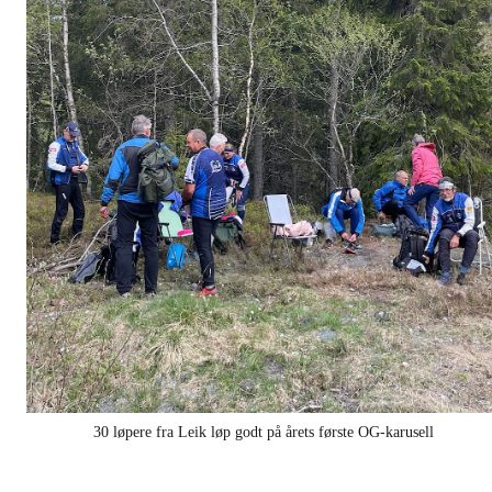
30 løpere fra Leik løp godt på årets første OG-karusell