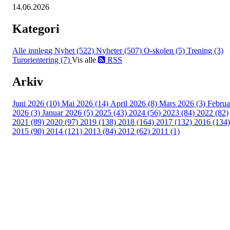
14.06.2026
Kategori
Alle innlegg
Nyhet (522)
Nyheter (507)
O-skolen (5)
Trening (3)
Turorientering (7)
Vis alle
RSS
Arkiv
Juni 2026 (10)
Mai 2026 (14)
April 2026 (8)
Mars 2026 (3)
Februa
2026 (3)
Januar 2026 (5)
2025 (43)
2024 (56)
2023 (84)
2022 (82)
2021 (89)
2020 (97)
2019 (138)
2018 (164)
2017 (132)
2016 (134)
2015 (90)
2014 (121)
2013 (84)
2012 (62)
2011 (1)
©2023 Melhus IL