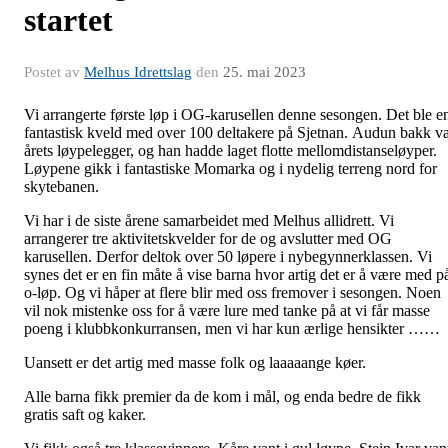
startet
Postet av
Melhus Idrettslag
den
25. mai 2023
Vi arrangerte første løp i OG-karusellen denne sesongen. Det ble e
fantastisk kveld med over 100 deltakere på Sjetnan. Audun bakk v
årets løypelegger, og han hadde laget flotte mellomdistanseløyper.
Løypene gikk i fantastiske Momarka og i nydelig terreng nord for
skytebanen.
Vi har i de siste årene samarbeidet med Melhus allidrett. Vi
arrangerer tre aktivitetskvelder for de og avslutter med OG
karusellen. Derfor deltok over 50 løpere i nybegynnerklassen. Vi
synes det er en fin måte å vise barna hvor artig det er å være med p
o-løp. Og vi håper at flere blir med oss fremover i sesongen. Noen
vil nok mistenke oss for å være lure med tanke på at vi får masse
poeng i klubbkonkurransen, men vi har kun ærlige hensikter ……
Uansett er det artig med masse folk og laaaaange køer.
Alle barna fikk premier da de kom i mål, og enda bedre de fikk
gratis saft og kaker.