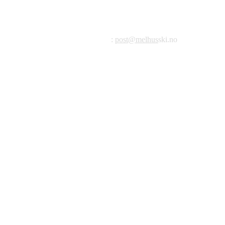
Melhus Idrettslag avd Ski
Postadresse: Postboks 99, 7221 Melhus
E-post
:
post@melhus
ski.no
Org.nr.: 976 887 522