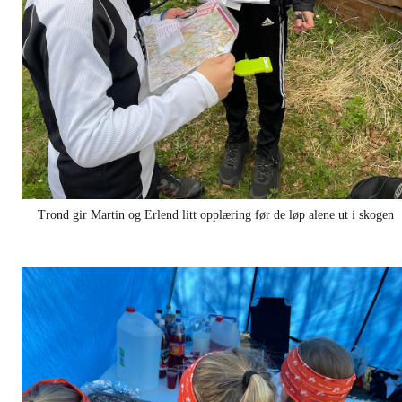
Trond gir Martin og Erlend litt opplæring før de løp alene ut i skogen