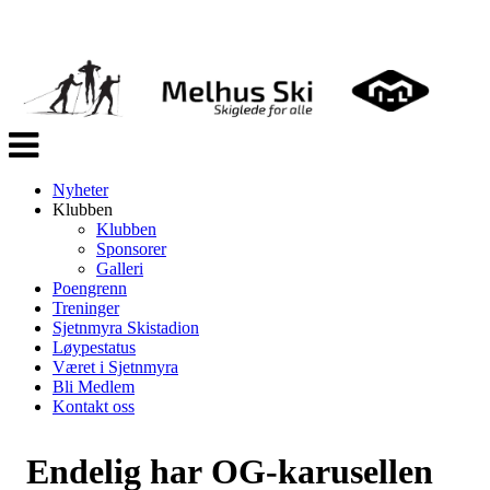
Veksle
navigasjon
Nyheter
Klubben
Klubben
Sponsorer
Galleri
Poengrenn
Treninger
Sjetnmyra Skistadion
Løypestatus
Været i Sjetnmyra
Bli Medlem
Kontakt oss
Endelig har OG-karusellen