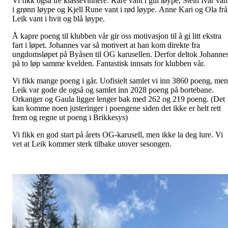
Vi fikk også tre klassevinnere. Kåre vant i gul løype, Stein Ivar van
i grønn løype og Kjell Rune vant i rød løype. Anne Kari og Ola frå
Leik vant i hvit og blå løype.
Å kapre poeng til klubben vår gir oss motivasjon til å gi litt ekstra
fart i løpet. Johannes var så motivert at han kom direkte fra
ungdomsløpet på Byåsen til OG karusellen. Derfor deltok Johanne
på to løp samme kvelden. Fantastisk innsats for klubben vår.
Vi fikk mange poeng i går. Uofisielt samlet vi inn 3860 poeng, men
Leik var gode de også og samlet inn 2028 poeng på bortebane.
Orkanger og Gaula ligger lenger bak med 262 og 219 poeng. (Det
kan komme noen justeringer i poengene siden det ikke er helt rett
frem og regne ut poeng i Brikkesys)
Vi fikk en god start på årets OG-karusell, men ikke la deg lure. Vi
vet at Leik kommer sterk tilbake utover sesongen.