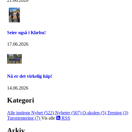
21.06.2026
Seier også i Klæbu!
17.06.2026
Nå er det virkelig håp!
14.06.2026
Kategori
Alle innlegg
Nyhet (522)
Nyheter (507)
O-skolen (5)
Trening (3)
Turorientering (7)
Vis alle
RSS
Arkiv