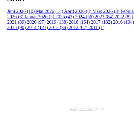
Juni 2026 (10)
Mai 2026 (14)
April 2026 (8)
Mars 2026 (3)
Februa
2026 (3)
Januar 2026 (5)
2025 (43)
2024 (56)
2023 (84)
2022 (82)
2021 (89)
2020 (97)
2019 (138)
2018 (164)
2017 (132)
2016 (134)
2015 (90)
2014 (121)
2013 (84)
2012 (62)
2011 (1)
©2023 Melhus IL
Melhus Idrettslag avd Ski
Postadresse: Postboks 99, 7221 Melhus
E-post
:
post@melhus
ski.no
Org.nr.: 976 887 522