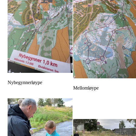
Nybegynnerløype
Mellomløype