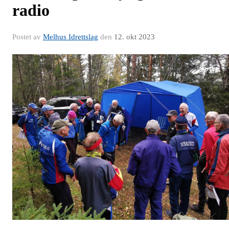
radio
Postet av
Melhus Idrettslag
den
12. okt 2023