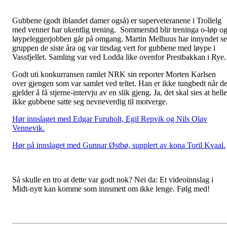
Gubbene (godt iblandet damer også) er superveteranene i Trollelg
med venner har ukentlig trening. Sommerstid blir treninga o-løp o
løypeleggerjobben går på omgang. Martin Melhuus har innyndet s
gruppen de siste åra og var tirsdag vert for gubbene med løype i
Vassfjellet. Samling var ved Lodda like ovenfor Prestbakkan i Rye.
Godt uti konkurransen ramlet NRK sin reporter Morten Karlsen
over gjengen som var samlet ved teltet. Han er ikke tungbedt når de
gjelder å få stjerne-intervju av en slik gjeng. Ja, det skal sies at helle
ikke gubbene satte seg nevneverdig til motverge.
Hør innslaget med Edgar Furuholt, Egil Repvik og Nils Olav
Vennevik.
Hør på innslaget med Gunnar Østbø, supplert av kona Toril Kvaal.
Så skulle en tro at dette var godt nok? Nei da: Et videoinnslag i
Midt-nytt kan komme som innsmett om ikke lenge. Følg med!