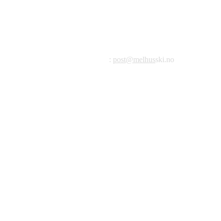
Melhus Idrettslag avd Ski
Postadresse: Postboks 99, 7221 Melhus
E-post
:
post@melhus
ski.no
Org.nr.: 976 887 522