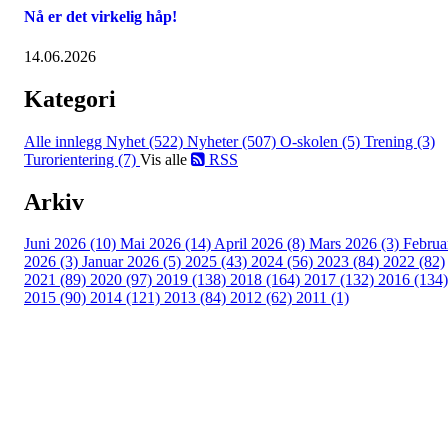
Nå er det virkelig håp!
14.06.2026
Kategori
Alle innlegg
Nyhet (522)
Nyheter (507)
O-skolen (5)
Trening (3)
Turorientering (7)
Vis alle
RSS
Arkiv
Juni 2026 (10)
Mai 2026 (14)
April 2026 (8)
Mars 2026 (3)
Februa
2026 (3)
Januar 2026 (5)
2025 (43)
2024 (56)
2023 (84)
2022 (82)
2021 (89)
2020 (97)
2019 (138)
2018 (164)
2017 (132)
2016 (134)
2015 (90)
2014 (121)
2013 (84)
2012 (62)
2011 (1)
©2023 Melhus IL