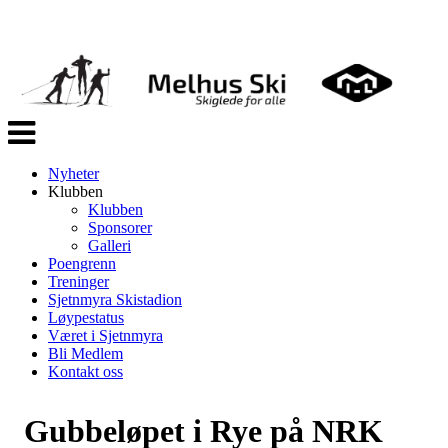
Veksle
navigasjon
Nyheter
Klubben
Klubben
Sponsorer
Galleri
Poengrenn
Treninger
Sjetnmyra Skistadion
Løypestatus
Været i Sjetnmyra
Bli Medlem
Kontakt oss
Gubbeløpet i Rye på NRK