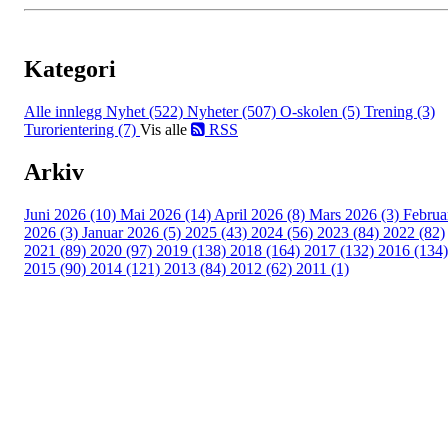
Kategori
Alle innlegg
Nyhet (522)
Nyheter (507)
O-skolen (5)
Trening (3)
Turorientering (7)
Vis alle
RSS
Arkiv
Juni 2026 (10)
Mai 2026 (14)
April 2026 (8)
Mars 2026 (3)
Februa
2026 (3)
Januar 2026 (5)
2025 (43)
2024 (56)
2023 (84)
2022 (82)
2021 (89)
2020 (97)
2019 (138)
2018 (164)
2017 (132)
2016 (134)
2015 (90)
2014 (121)
2013 (84)
2012 (62)
2011 (1)
©2023 Melhus IL