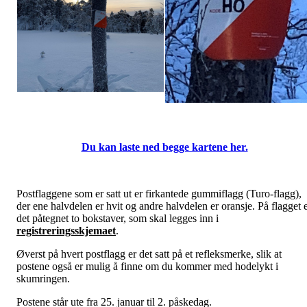
Du kan laste ned begge kartene her.
Postflaggene som er satt ut er firkantede gummiflagg (Turo-flagg),
der ene halvdelen er hvit og andre halvdelen er oransje. På flagget 
det påtegnet to bokstaver, som skal legges inn i
registreringsskjemaet
.
Øverst på hvert postflagg er det satt på et refleksmerke, slik at
postene også er mulig å finne om du kommer med hodelykt i
skumringen.
Postene står ute fra 25. januar til 2. påskedag.