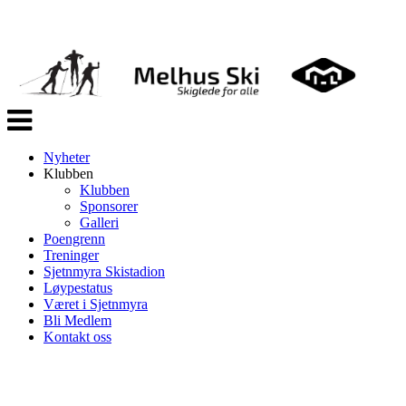
Veksle
navigasjon
Nyheter
Klubben
Klubben
Sponsorer
Galleri
Poengrenn
Treninger
Sjetnmyra Skistadion
Løypestatus
Været i Sjetnmyra
Bli Medlem
Kontakt oss