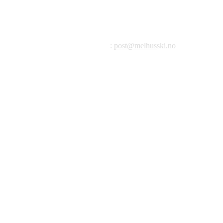
Melhus Idrettslag avd Ski
Postadresse: Postboks 99, 7221 Melhus
E-post
:
post@melhus
ski.no
Org.nr.: 976 887 522