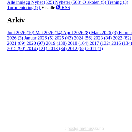
Alle innlegg
Nyhet (525)
Nyheter (508)
O-skolen (5)
Trening (3)
Turorientering (7)
Vis alle
RSS
Arkiv
Juni 2026 (10)
Mai 2026 (14)
April 2026 (8)
Mars 2026 (3)
Februa
2026 (3)
Januar 2026 (5)
2025 (43)
2024 (56)
2023 (84)
2022 (82)
2021 (89)
2020 (97)
2019 (138)
2018 (164)
2017 (132)
2016 (134)
2015 (90)
2014 (121)
2013 (84)
2012 (62)
2011 (1)
©2023 Melhus IL
Melhus Idrettslag avd Ski
Postadresse: Postboks 99, 7221 Melhus
E-post
:
post@melhus
ski.no