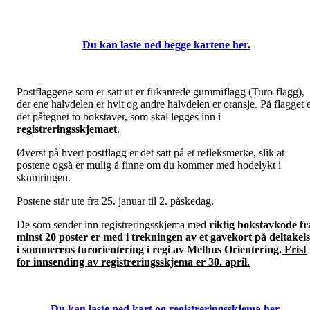
Du kan laste ned begge kartene her.
Postflaggene som er satt ut er firkantede gummiflagg (Turo-flagg),
der ene halvdelen er hvit og andre halvdelen er oransje. På flagget 
det påtegnet to bokstaver, som skal legges inn i
registreringsskjemaet
.
Øverst på hvert postflagg er det satt på et refleksmerke, slik at
postene også er mulig å finne om du kommer med hodelykt i
skumringen.
Postene står ute fra 25. januar til 2. påskedag.
De som sender inn registreringsskjema med
riktig bokstavkode fr
minst 20 poster
er med i trekningen av et gavekort på deltakel
i sommerens turorientering i regi av Melhus Orientering.
Frist
for innsending av registreringsskjema er 30. april.
Du kan laste ned kart og registreringsskjema her.