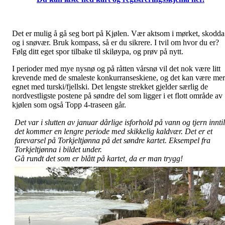
Det er mulig å gå seg bort på Kjølen. Vær aktsom i mørket, skodda
og i snøvær. Bruk kompass, så er du sikrere. I tvil om hvor du er?
Følg ditt eget spor tilbake til skiløypa, og prøv på nytt.
I perioder med mye nysnø og på råtten vårsnø vil det nok være litt
krevende med de smaleste konkurranseskiene, og det kan være mer
egnet med turski/fjellski. Det lengste strekket gjelder særlig de
nordvestligste postene på søndre del som ligger i et flott område av
kjølen som også Topp 4-traseen går.
Det var i slutten av januar dårlige isforhold på vann og tjern innti
det kommer en lengre periode med skikkelig kaldvær. Det er et
farevarsel på Torkjeltjønna på det søndre kartet. Eksempel fra
Torkjeltjønna i bildet under.
Gå rundt det som er blått på kartet, da er man trygg!