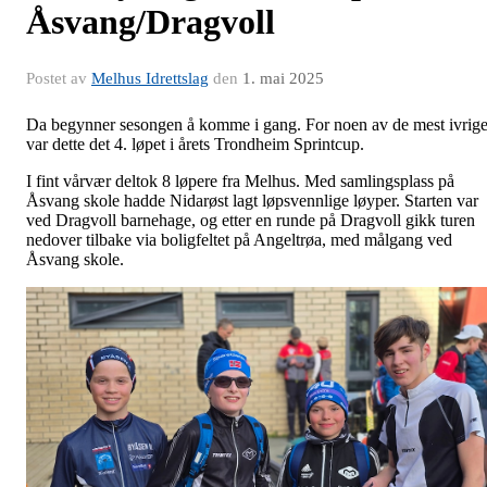
Åsvang/Dragvoll
Postet av
Melhus Idrettslag
den
1. mai 2025
Da begynner sesongen å komme i gang. For noen av de mest ivrig
var dette det 4. løpet i årets Trondheim Sprintcup.
I fint vårvær deltok 8 løpere fra Melhus. Med samlingsplass på
Åsvang skole hadde Nidarøst lagt løpsvennlige løyper. Starten var
ved Dragvoll barnehage, og etter en runde på Dragvoll gikk turen
nedover tilbake via boligfeltet på Angeltrøa, med målgang ved
Åsvang skole.