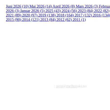
Juni 2026 (10)
Mai 2026 (14)
April 2026 (8)
Mars 2026 (3)
Februa
2026 (3)
Januar 2026 (5)
2025 (43)
2024 (56)
2023 (84)
2022 (82)
2021 (89)
2020 (97)
2019 (138)
2018 (164)
2017 (132)
2016 (134)
2015 (90)
2014 (121)
2013 (84)
2012 (62)
2011 (1)
©2023 Melhus IL
Melhus Idrettslag avd Ski
Postadresse: Postboks 99, 7221 Melhus
E-post
:
post@melhus
ski.no
Org.nr.: 976 887 522