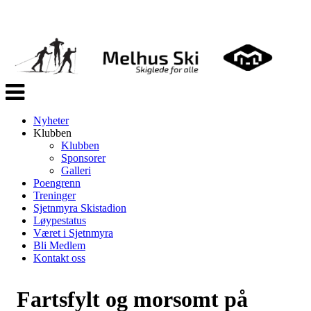
Veksle
navigasjon
Nyheter
Klubben
Klubben
Sponsorer
Galleri
Poengrenn
Treninger
Sjetnmyra Skistadion
Løypestatus
Været i Sjetnmyra
Bli Medlem
Kontakt oss
Fartsfylt og morsomt på