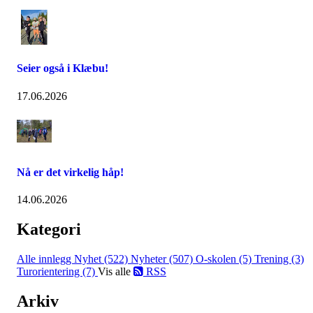
Seier også i Klæbu!
17.06.2026
Nå er det virkelig håp!
14.06.2026
Kategori
Alle innlegg
Nyhet (522)
Nyheter (507)
O-skolen (5)
Trening (3)
Turorientering (7)
Vis alle
RSS
Arkiv