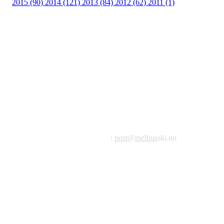
2015 (90)
2014 (121)
2013 (84)
2012 (62)
2011 (1)
©2023 Melhus IL
Melhus Idrettslag avd Ski
Postadresse: Postboks 99, 7221 Melhus
E-post
:
post@melhus
ski.no
Org.nr.: 976 887 522