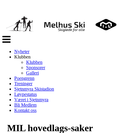
Veksle
navigasjon
Nyheter
Klubben
Klubben
Sponsorer
Galleri
Poengrenn
Treninger
Sjetnmyra Skistadion
Løypestatus
Været i Sjetnmyra
Bli Medlem
Kontakt oss
MIL hovedlags-saker