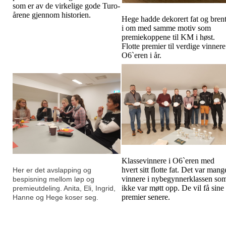
som er av de virkelige gode Turo-
årene gjennom historien.
Hege hadde dekorert fat og bren
i om med samme motiv som
premiekoppene til KM i høst.
Flotte premier til verdige vinnere
O6`eren i år.
Klassevinnere i O6`eren med
hvert sitt flotte fat. Det var mang
Her er det avslapping og
vinnere i nybegynnerklassen so
bespisning mellom løp og
ikke var møtt opp. De vil få sine
premieutdeling. Anita, Eli, Ingrid,
premier senere.
Hanne og Hege koser seg.