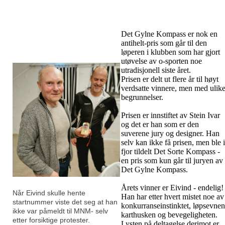
Det Gylne Kompass er nok en
antihelt-pris som går til den
løperen i klubben som har gjort
utøvelse av o-sporten noe
utradisjonell siste året.
Prisen er delt ut flere år til høyt
verdsatte vinnere, men med ulik
begrunnelser.
Prisen er innstiftet av Stein Ivar
og det er han som er den
suverene jury og designer. Han
selv kan ikke få prisen, men ble i
fjor tildelt Det Sorte Kompass -
en pris som kun går til juryen av
Det Gylne Kompass.
Årets vinner er Eivind - endelig!
Når Eivind skulle hente
Han har etter hvert mistet noe av
startnummer viste det seg at han
konkurranseinstinktet, løpsevnen
ikke var påmeldt til MNM- selv
karthusken og bevegeligheten.
etter forsiktige protester.
Lysten på deltagelse derimot er