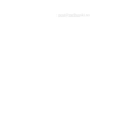
Postadresse: Postboks 99, 7221 Melhus
E-post
:
post@melhus
ski.no
Org.nr.: 976 887 522