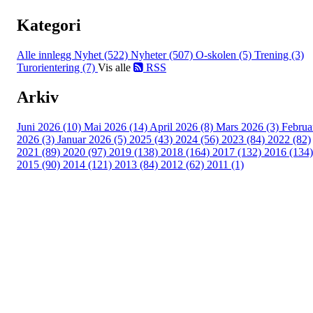
Kategori
Alle innlegg
Nyhet (522)
Nyheter (507)
O-skolen (5)
Trening (3)
Turorientering (7)
Vis alle
RSS
Arkiv
Juni 2026 (10)
Mai 2026 (14)
April 2026 (8)
Mars 2026 (3)
Februa
2026 (3)
Januar 2026 (5)
2025 (43)
2024 (56)
2023 (84)
2022 (82)
2021 (89)
2020 (97)
2019 (138)
2018 (164)
2017 (132)
2016 (134)
2015 (90)
2014 (121)
2013 (84)
2012 (62)
2011 (1)
©2023 Melhus IL
Melhus Idrettslag avd Ski