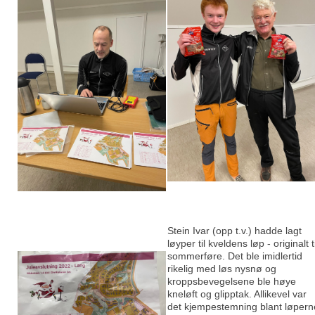
Stein Ivar (opp t.v.) hadde lagt
løyper til kveldens løp - originalt ti
sommerføre. Det ble imidlertid
rikelig med løs nysnø og
kroppsbevegelsene ble høye
kneløft og glipptak. Allikevel var
det kjempestemning blant løpern