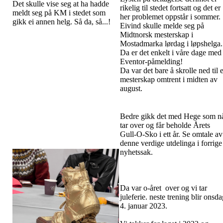
Det skulle vise seg at ha hadde
rikelig til stedet fortsatt og det er
meldt seg på KM i stedet som
her problemet oppstår i sommer.
gikk ei annen helg. Så da, så...!
Eivind skulle melde seg på
Midtnorsk mesterskap i
Mostadmarka lørdag i løpshelga.
Da er det enkelt i våre dage med
Eventor-påmelding!
Da var det bare å skrolle ned til e
mesterskap omtrent i midten av
august.
Bedre gikk det med Hege som n
tar over og får beholde Årets
Gull-O-Sko i ett år. Se omtale av
denne verdige utdelinga i forrige
nyhetssak.
Da var o-året over og vi tar
juleferie. neste trening blir onsd
4. januar 2023.