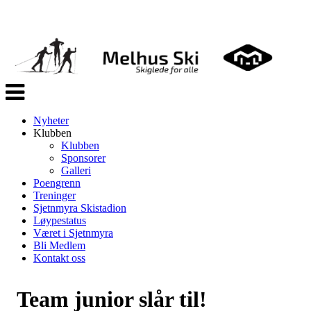
Veksle
navigasjon
Nyheter
Klubben
Klubben
Sponsorer
Galleri
Poengrenn
Treninger
Sjetnmyra Skistadion
Løypestatus
Været i Sjetnmyra
Bli Medlem
Kontakt oss
Team junior slår til!