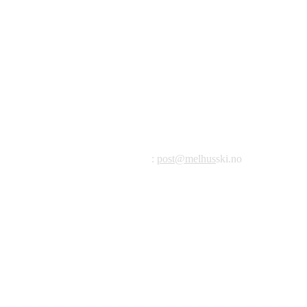
©2023 Melhus IL
Melhus Idrettslag avd Ski
Postadresse: Postboks 99, 7221 Melhus
E-post
:
post@melhus
ski.no
Org.nr.: 976 887 522