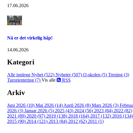
17.06.2026
Nå er det virkelig håp!
14.06.2026
Kategori
Alle innlegg
Nyhet (522)
Nyheter (507)
O-skolen (5)
Trening (3)
Turorientering (7)
Vis alle
RSS
Arkiv
Juni 2026 (10)
Mai 2026 (14)
April 2026 (8)
Mars 2026 (3)
Februa
2026 (3)
Januar 2026 (5)
2025 (43)
2024 (56)
2023 (84)
2022 (82)
2021 (89)
2020 (97)
2019 (138)
2018 (164)
2017 (132)
2016 (134)
2015 (90)
2014 (121)
2013 (84)
2012 (62)
2011 (1)