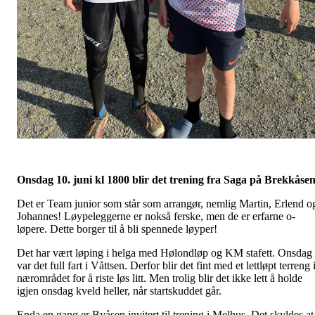
Onsdag 10. juni kl 1800 blir det trening fra Saga på Brekkåsen
Det er Team junior som står som arrangør, nemlig Martin, Erlend o
Johannes! Løypeleggerne er nokså ferske, men de er erfarne o-
løpere. Dette borger til å bli spennede løyper!
Det har vært løping i helga med Hølondløp og KM stafett. Onsdag
var det full fart i Våttsen. Derfor blir det fint med et lettløpt terreng 
nærområdet for å riste løs litt. Men trolig blir det ikke lett å holde
igjen onsdag kveld heller, når startskuddet går.
Enda en gang er Byåsen invitert til trening i Melhus. Det skyldes at